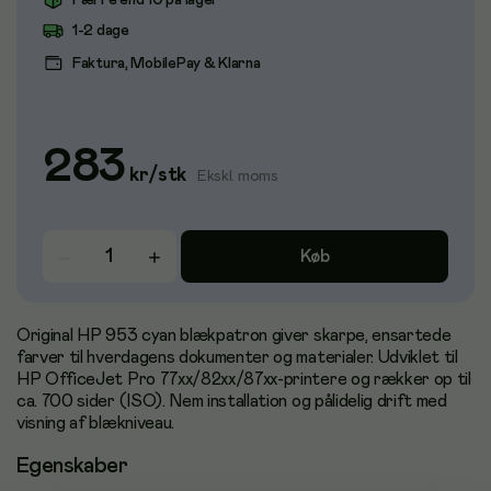
Færre end 10 på lager
1-2 dage
Faktura, MobilePay & Klarna
283
kr
/
stk
Ekskl. moms
Køb
Original HP 953 cyan blækpatron giver skarpe, ensartede
farver til hverdagens dokumenter og materialer. Udviklet til
HP OfficeJet Pro 77xx/82xx/87xx-printere og rækker op til
ca. 700 sider (ISO). Nem installation og pålidelig drift med
visning af blækniveau.
Egenskaber