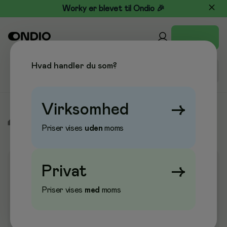
Worky er blevet til Ondio 🎉
Hvad handler du som?
Virksomhed
→
/
Elektronik
/
Toner & Blæk
/
Blæk
/
Blæk HP
Priser vises
uden
moms
Privat
→
Priser vises
med
moms