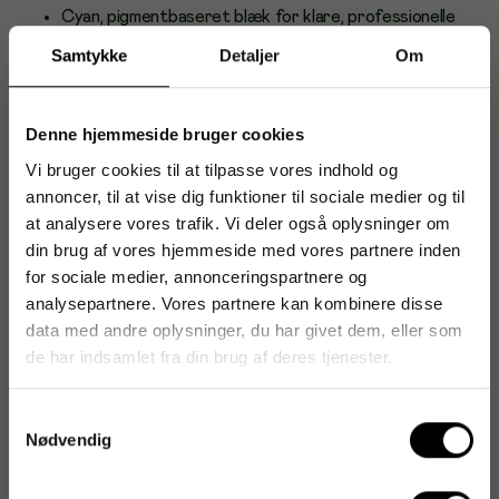
Cyan, pigmentbaseret blæk for klare, professionelle
resultater
Samtykke
Detaljer
Om
Kapacitet: op til 700 sider (ISO/IEC 24711)
Original HP-kvalitet for høj driftssikkerhed og
konsekvent udskriftskvalitet
Denne hjemmeside bruger cookies
Til HP OfficeJet Pro 77xx/82xx/87xx-serierne
Vi bruger cookies til at tilpasse vores indhold og
annoncer, til at vise dig funktioner til sociale medier og til
Hurtigtørrende blæk – velegnet til både tekst og
at analysere vores trafik. Vi deler også oplysninger om
grafik
din brug af vores hjemmeside med vores partnere inden
Nemt at installere; printeren viser blækniveauer
for sociale medier, annonceringspartnere og
Anvendelse og brugere
analysepartnere. Vores partnere kan kombinere disse
data med andre oplysninger, du har givet dem, eller som
Et godt valg til hjemme- og små kontorer, der udskriver
de har indsamlet fra din brug af deres tjenester.
rapporter, præsentationer og marketingmaterialer med
pålidelige farver og lavt vedligehold.
Samtykkevalg
Om HP
Nødvendig
HP er en førende producent af printløsninger med fokus på
kvalitet, innovation og driftssikkerhed. Originale HP-