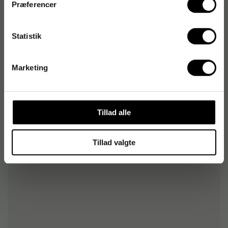
Præferencer
patroner er designet til at fungere optimalt med HP-
printere for ensartede resultater.
Statistik
Varenummer
:
692396
Marketing
Originalnummer
:
HPF6U12AE
EAN:
0725184103971
Tillad alle
Tillad valgte