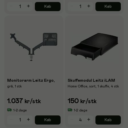
Køb
Køb
Monitorarm Leitz Ergo,
Skuffemodul Leitz iLAM
grå, 1 stk
Home Office, sort, 1 skuffe, 4 stk
1.037
150
kr
/stk
kr
/stk
1-2 dage
1-2 dage
Køb
Køb