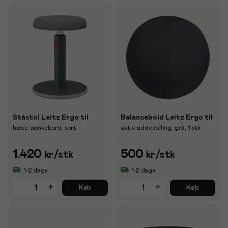
Ståstol Leitz Ergo til
Balancebold Leitz Ergo til
hæve-sænkebord, sort
aktiv siddestilling, grå, 1 stk
1.420
500
kr
/stk
kr
/stk
1-2 dage
1-2 dage
Køb
Køb