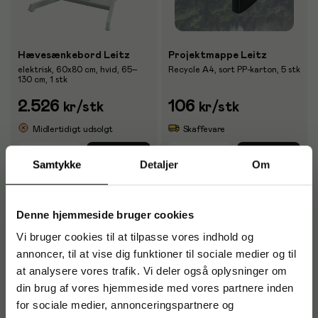
Hævesænkebord Leitz
Projektmappe Leitz
elektrisk, 60x80 cm, hvid, 65–
Recycle A4, sort PP-karton, 5 stk
130 cm, 1 stk
2.526
106
kr
/stk
kr
/stk
Midlertidigt udsolgt
Skaffevare
Køb
Køb
Samtykke
Detaljer
Om
Tilbud
Denne hjemmeside bruger cookies
Vi bruger cookies til at tilpasse vores indhold og
annoncer, til at vise dig funktioner til sociale medier og til
at analysere vores trafik. Vi deler også oplysninger om
din brug af vores hjemmeside med vores partnere inden
for sociale medier, annonceringspartnere og