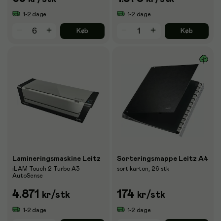
1-2 dage
1-2 dage
Køb
Køb
Lamineringsmaskine Leitz
Sorteringsmappe Leitz A4
iLAM Touch 2 Turbo A3
sort karton, 26 stk
AutoSense
4.871
174
kr
/stk
kr
/stk
1-2 dage
1-2 dage