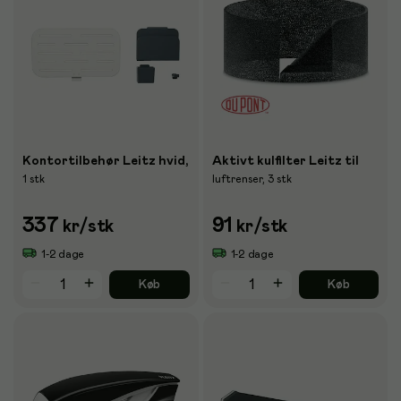
Kontortilbehør Leitz hvid,
Aktivt kulfilter Leitz til
1 stk
luftrenser, 3 stk
337
91
kr
/stk
kr
/stk
1-2 dage
1-2 dage
Køb
Køb