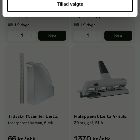
cm x 20 m
Tillad valgte
151
8,25
kr
/stk
kr
/pk
1-2 dage
1-2 dage
Køb
Køb
Tidsskriftsamler Leitz,
Hulapparat Leitz 4-huls,
transparent karton, 6 stk
30 ark, grå, 5114
66
1.370
kr
/stk
kr
/stk