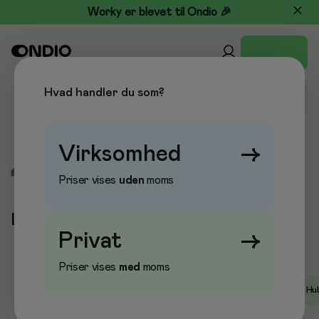
Worky er blevet til Ondio 🎉
Hvad handler du som?
Virksomhed
→
/
Mærker
/
Leitz
Priser vises
uden
moms
Leitz
Privat
→
Priser vises
med
moms
Populære kategorier
Arkivkasser
Hæftemaskiner
Hu