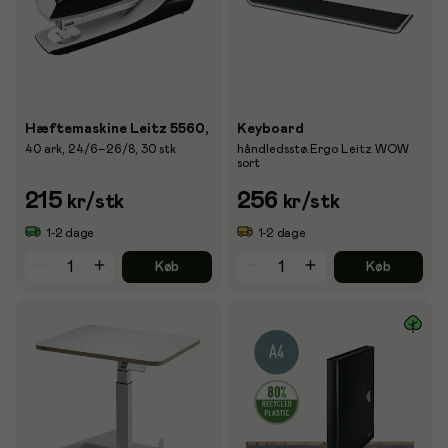
Hæftemaskine Leitz 5560,
Keyboard
40 ark, 24/6–26/8, 30 stk
håndledsstø.Ergo Leitz WOW
sort
215
256
kr
/stk
kr
/stk
1-2 dage
1-2 dage
Køb
Køb