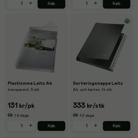
Køb
Køb
Plastlomme Leitz A4
Sorteringsmappe Leitz
transparent, 5 stk
A4, sort karton, 14 stk
131
333
kr
/pk
kr
/stk
1-2 dage
1-2 dage
Køb
Køb