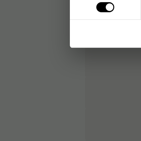
Bouchard er et belgisk c
Sortimentet er udviklet ti
og detail.