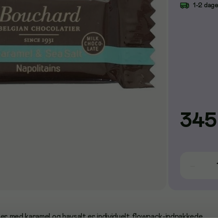
1-2 dag
345
r med karamel og havsalt er individuelt flowpack-indpakkede