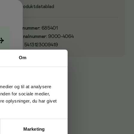
Produktdatablad
Varenummer
:
685401
Originalnummer
:
9000-4064
→
EAN:
5413123009419
Om
 medier og til at analysere
nden for sociale medier,
e oplysninger, du har givet
Marketing