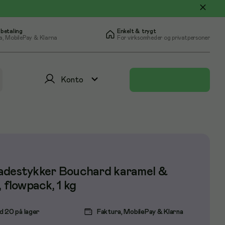
 betaling
Enkelt & trygt
a, MobilePay & Klarna
For virksomheder og privatpersoner
Konto
adestykker Bouchard karamel &
, flowpack, 1 kg
d 20 på lager
Faktura, MobilePay & Klarna