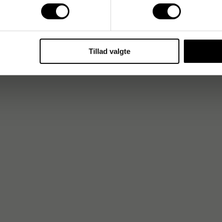
hokolademærke kendt for smag og ensartet kvalitet.
l nem servering og pålidelig leverance til både kontorer, horeca
Tillad valgte