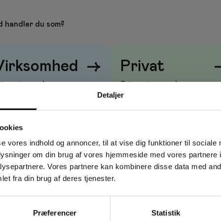
kg. Den balancerede sød-salte smag gør dem velegnede som lille
g receptioner, hvor hygiejne og nem deling er vigtig.
 handler du som?
– rund sødme med et let saltbid
Virksomhed
→
Privat
-indpakket for hygiejnisk servering
riser vises
uden
moms
Priser vises
med
moms
ylde op i skåle og ved kaffestationer
Detaljer
ødelokaler, receptioner og hoteller
fra Bouchard
ookies
ervering og give-aways
se vores indhold og annoncer, til at vise dig funktioner til sociale
ere
oplysninger om din brug af vores hjemmeside med vores partnere i
ysepartnere. Vores partnere kan kombinere disse data med andr
 kantiner, hoteller, caféer og hjem, der ønsker en nem, pæn og
et fra din brug af deres tjenester.
å chokolader ved kaffe- og tepauser, i receptioner og på
Præferencer
Statistik