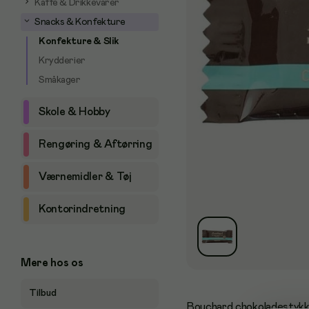
Kaffe & Drikkevarer
Snacks & Konfekture
Konfekture & Slik
Krydderier
Småkager
Skole & Hobby
Rengøring & Aftørring
Værnemidler & Tøj
Kontorindretning
Mere hos os
Tilbud
Bouchard chokoladestykke