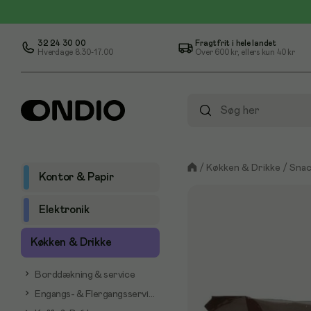
32 24 30 00
Fragtfrit i hele landet
Hverdage 8.30-17.00
Over
600 kr
, ellers kun
40 kr
/
Køkken & Drikke
/
Snac
Kontor & Papir
Elektronik
Køkken & Drikke
Borddækning & service
Engangs- & Flergangsservice