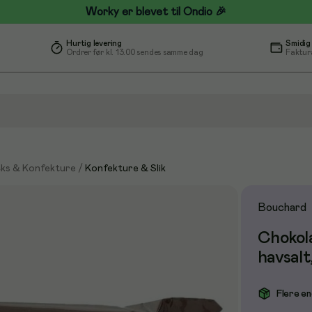
Worky er blevet til Ondio 🎉
Hurtig levering
Smidig
Ordrer før kl. 13.00 sendes samme dag
Faktur
ks & Konfekture
/
Konfekture & Slik
Bouchard
Chokol
havsalt
Flere en