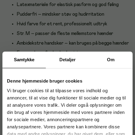
Latexmateriale for elastisk pasform og god føling
Pudderfri – mindsker støv og hudirritation
Hvid farve for et rent, professionelt udtryk
Str. M – passer de fleste mellemstore hænder
Ambidekstre handsker – kan bruges på begge hænder
Engangsbrug for bedre hygiejne
Samtykke
Detaljer
Om
Dispenseræske med 100 stk for nem udtagning
Anvendelse og brugere
Denne hjemmeside bruger cookies
Velegnet til hygiejne- og lettere rengøringsopgaver i kontor,
Vi bruger cookies til at tilpasse vores indhold og
butik, lager, pleje- og servicefunktioner samt hjemmebrug.
Gode som generelle beskyttelseshandsker ved håndtering af
annoncer, til at vise dig funktioner til sociale medier og til
ikke-kritiske opgaver. Bemærk: Ikke egnet for personer med
at analysere vores trafik. Vi deler også oplysninger om
latexallergi.
din brug af vores hjemmeside med vores partnere inden
for sociale medier, annonceringspartnere og
analysepartnere. Vores partnere kan kombinere disse
data med andre oplysninger, du har givet dem, eller som