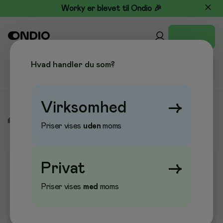
Worky er blevet til Ondio 🎉
Hvad handler du som?
Virksomhed
→
/
Værnemidler & Tøj
/
Engangshandsker
/
Latexhandsker
Priser vises
uden
moms
Privat
→
Priser vises
med
moms