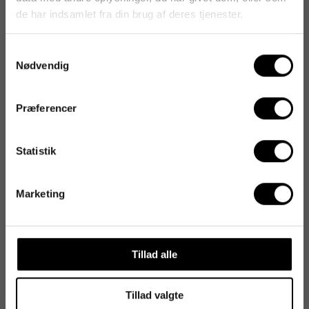
Produktdatablad
de har indsamlet fra din brug af deres tjenester.
Produktdatablad
Samtykkevalg
Nødvendig
Produktdatablad
Præferencer
Fødevarecertifikat
Statistik
Varenummer
:
696538
Originalnummer
:
2675
Marketing
EAN:
4015544267839
Tillad alle
Produktspecifikationer
Farve
Hvid
Tillad valgte