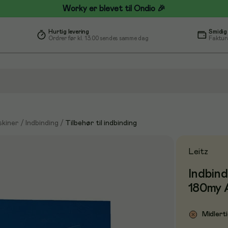
Worky er blevet til Ondio 🎉
Hurtig levering
Smidig
Ordrer før kl. 13.00 sendes samme dag
Faktur
kiner
/
Indbinding
/
Tilbehør til indbinding
Leitz
Indbind
180my 
Midlerti