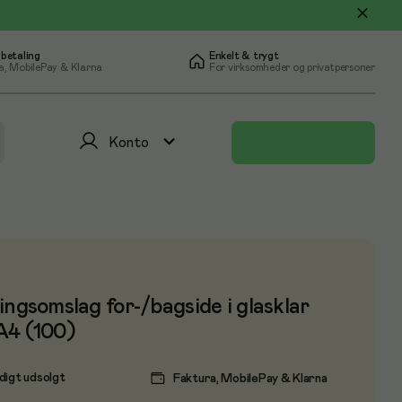
 betaling
Enkelt & trygt
a, MobilePay & Klarna
For virksomheder og privatpersoner
Konto
ingsomslag for-/bagside i glasklar
A4 (100)
digt udsolgt
Faktura, MobilePay & Klarna