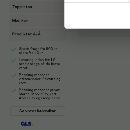
Topplisten
Mærker
Produkter A-Å
Gratis fragt fra
600 kr
,
ellers fra
40 kr
.
Levering inden for 1-2
arbejdsdage på de fleste
varer.
Betalingsmetoder
virksomheder: Faktura og
kort.
Betalingsmetoder privat:
Klarna, MobilePay, kort,
Apple Pay og Google Pay.
Se vores købsvilkår