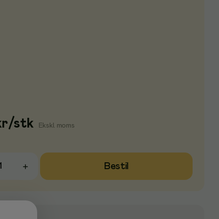
kr
/
stk
Ekskl. moms
Bestil