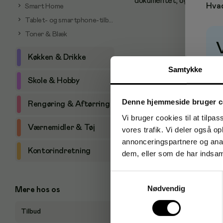
dokumentet, og som tåler l
Hvad
Smart Home
Tablet- og smartphone-tilbehør
Toner & Blæk
Køkken & Drikke
P
Samtykke
Skole & Hobby
Denne hjemmeside bruger c
Rengøring & Aftørring
Vi bruger cookies til at tilpas
Værnemidler & Tøj
vores trafik. Vi deler også 
annonceringspartnere og anal
Kontorindretning
dem, eller som de har indsaml
Samtykkevalg
Nødvendig
Mere hos os
Tilbud