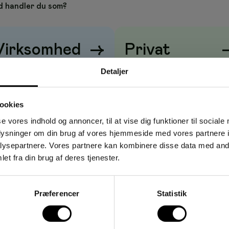
angtidsbrug Velegnet til ringindbinding (ej limindbinding).
 handler du som?
Virksomhed
→
Privat
riser vises
uden
moms
Priser vises
med
moms
Detaljer
ookies
se vores indhold og annoncer, til at vise dig funktioner til sociale
oplysninger om din brug af vores hjemmeside med vores partnere i
ysepartnere. Vores partnere kan kombinere disse data med andr
et fra din brug af deres tjenester.
Præferencer
Statistik