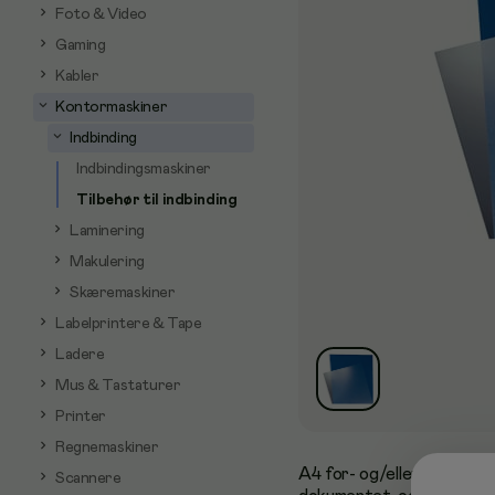
Foto & Video
Gaming
Kabler
Kontormaskiner
Indbinding
Indbindingsmaskiner
Tilbehør til indbinding
Laminering
Makulering
Skæremaskiner
Labelprintere & Tape
Ladere
Mus & Tastaturer
Printer
Regnemaskiner
A4 for- og/eller bagside, 
Scannere