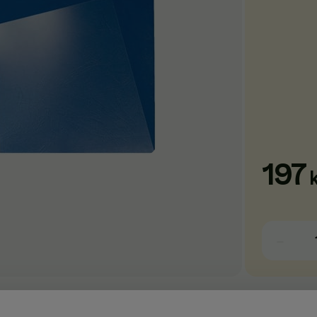
197
transparent, PP, A4, 180 mic.Solidt folie som beskytter