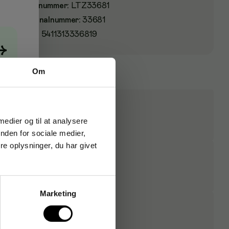
Varenummer
:
LTZ33681
Originalnummer
:
33681
EAN:
5411313336819
→
Om
 medier og til at analysere
nden for sociale medier,
e oplysninger, du har givet
Marketing