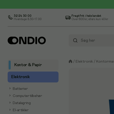
32 24 30 00
Fragtfrit i hele landet
Hverdage 8.30-17.00
Over
600 kr
, ellers kun
40 kr
/
Elektronik
/
Kontormas
Kontor & Papir
Elektronik
Batterier
Computertilbehør
Datalagring
El-artikler