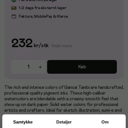
Flere end 100 på lager
1-2 dage fra eksternt lager
Faktura, MobilePay & Klarna
232
kr
/
stk
Ekskl. moms
Køb
The rich and intense colors of Gansai Tambi are handcrafted,
professional-quality pigment inks. These high-caliber
watercolors are blendable with a creamy-smooth feel that
show up on dark paper. Solid water colors for professional
artists and crafters. Ideal for sketch, illustration, sumi-e and
more.
Samtykke
Detaljer
Om