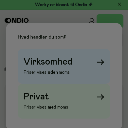
Worky er blevet til Ondio 🎉
Hvad handler du som?
Virksomhed
→
/
Skole & Hobby
/
Maleri & Pensler
/
Pensler
Priser vises
uden
moms
Privat
→
Priser vises
med
moms