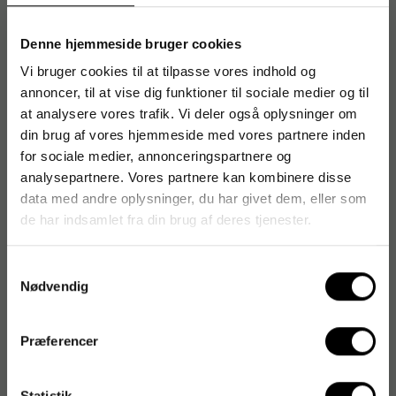
Varenummer
:
ZIG02024
Denne hjemmeside bruger cookies
Originalnummer
:
MC20/24V
Vi bruger cookies til at tilpasse vores indhold og
EAN:
4901427171839
annoncer, til at vise dig funktioner til sociale medier og til
at analysere vores trafik. Vi deler også oplysninger om
din brug af vores hjemmeside med vores partnere inden
for sociale medier, annonceringspartnere og
Produktspecifikationer
analysepartnere. Vores partnere kan kombinere disse
data med andre oplysninger, du har givet dem, eller som
Farvetype
Rød, Mørkerød, Rosa,
Mørkrosa, Hvid, Sort,
de har indsamlet fra din brug af deres tjenester.
Citron Gul, Kadmium Gul,
Gul Okker, Brændt
Samtykkevalg
Sienna, Rå Umbra, Malakit,
Nødvendig
Lysegrøn, Hooker's Grøn,
Olivengrøn, Viridian,
Turkisgrøn, Dybt
Præferencer
Turkisgrøn, Ultramarin,
Turkisblå, Indigo, Kobolt
Violet
Statistik