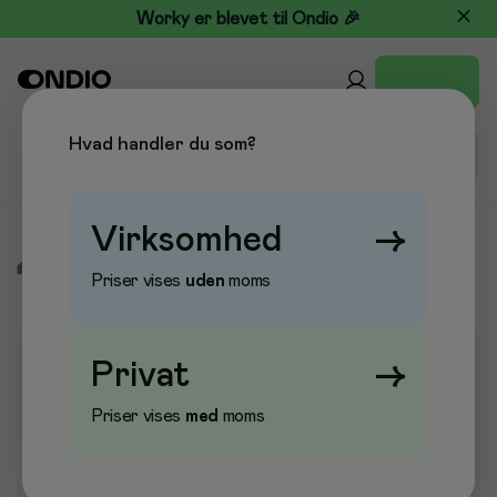
Worky er blevet til Ondio 🎉
Hvad handler du som?
Virksomhed
→
/
Rengøring & Aftørring
/
Grovopvask
/
Håndopvaskemiddel
Priser vises
uden
moms
Privat
→
Priser vises
med
moms