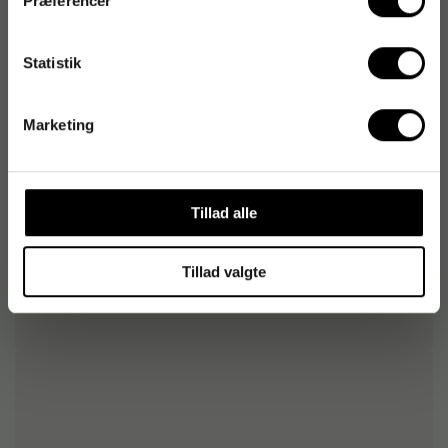
Præferencer
Sikkerhedsdatablad
Statistik
Varenummer
:
686294
Marketing
Originalnummer
:
40010754
EAN:
5701766992435
Tillad alle
Tillad valgte