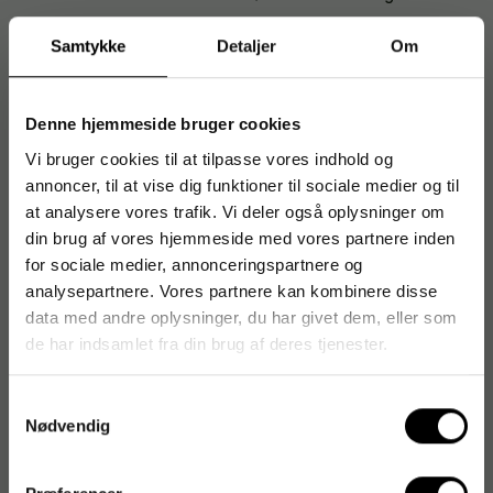
Effektiv fedtopløsning og høj skumevne
Samtykke
Detaljer
Om
Frisk duft for en behagelig opvaskeoplevelse
Velegnet til glas, porcelæn, bestik og gryder
Denne hjemmeside bruger cookies
Let at skylle af uden striber og rester
Vi bruger cookies til at tilpasse vores indhold og
Egnet til både professionelle køkkener og hjemmet
annoncer, til at vise dig funktioner til sociale medier og til
Anvendelse og brugere
at analysere vores trafik. Vi deler også oplysninger om
din brug af vores hjemmeside med vores partnere inden
Ideel til kantiner, restauranter, kontorer, skoler og private
for sociale medier, annonceringspartnere og
hjem. Brug i opvaskebalje eller direkte på svamp. Følg altid
analysepartnere. Vores partnere kan kombinere disse
producentens doseringsanvisninger for bedste resultat.
data med andre oplysninger, du har givet dem, eller som
Om Cleanline
de har indsamlet fra din brug af deres tjenester.
Cleanline leverer rengøringsprodukter til professionelle
Samtykkevalg
miljøer med fokus på driftssikker kvalitet, effektivitet og god
Nødvendig
totaløkonomi.