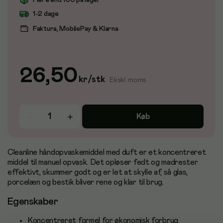
Flere end 100 på lager
1-2 dage
Faktura, MobilePay & Klarna
26,50
kr
/
stk
Ekskl. moms
Køb
Cleanline håndopvaskemiddel med duft er et koncentreret
middel til manuel opvask. Det opløser fedt og madrester
effektivt, skummer godt og er let at skylle af, så glas,
porcelæn og bestik bliver rene og klar til brug.
Egenskaber
Koncentreret formel for økonomisk forbrug