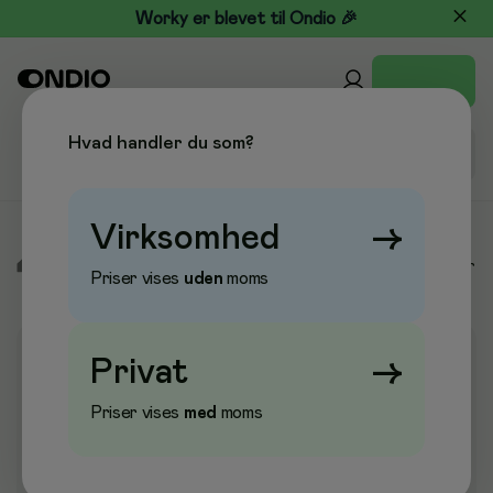
Worky er blevet til Ondio 🎉
Hvad handler du som?
Virksomhed
→
/
Køkken & Drikke
/
Kaffe & Drikkevarer
/
Kaffemælk & Sukker
Priser vises
uden
moms
Privat
→
Priser vises
med
moms