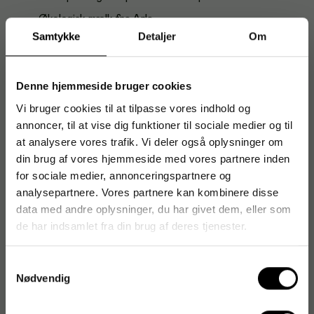
Økologisk mælk fra Arla
Samtykke
Detaljer
Om
Portionspakket for hygiejnisk servering og mindre spild
Leveres i distributionsboks med 100 stk
Denne hjemmeside bruger cookies
Velegnet til kaffe, te og andre varme drikke
Vi bruger cookies til at tilpasse vores indhold og
Nemt at opbevare og udlevere i køkken og mødelokale
annoncer, til at vise dig funktioner til sociale medier og til
Anvendelse og brugere
at analysere vores trafik. Vi deler også oplysninger om
din brug af vores hjemmeside med vores partnere inden
Et oplagt valg til kontorer, receptioner, mødelokaler, kantiner,
for sociale medier, annonceringspartnere og
hoteller, caféer og catering, hvor der er behov for hurtig og
ren servering af mælk til varme drikke.
analysepartnere. Vores partnere kan kombinere disse
data med andre oplysninger, du har givet dem, eller som
Om Arla
de har indsamlet fra din brug af deres tjenester.
Arla er et dansk mejeriselskab med fokus på høj kvalitet og
ansvarlighed. Virksomheden tilbyder et bredt sortiment af
Samtykkevalg
mejeriprodukter, herunder økologiske varianter, til både
Nødvendig
private og professionelle brugere.