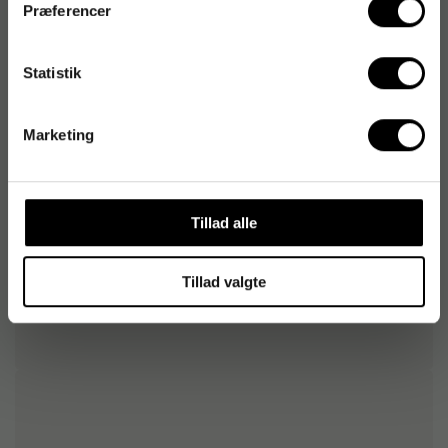
Præferencer
Produktdatablad
Statistik
Varenummer
:
686878
Marketing
Originalnummer
:
40740090
EAN:
5711953024627
Tillad alle
Tillad valgte