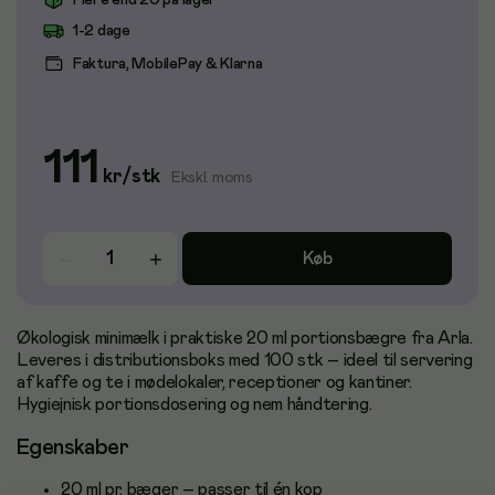
Flere end 20 på lager
1-2 dage
Faktura, MobilePay & Klarna
111
kr
/
stk
Ekskl. moms
Køb
Økologisk minimælk i praktiske 20 ml portionsbægre fra Arla.
Leveres i distributionsboks med 100 stk – ideel til servering
af kaffe og te i mødelokaler, receptioner og kantiner.
Hygiejnisk portionsdosering og nem håndtering.
Egenskaber
20 ml pr. bæger – passer til én kop