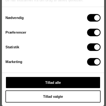
de har indsamlet fra din brug af deres tjenester.
Samtykkevalg
Nødvendig
Produktdatablad
Præferencer
Varenummer
:
686978
Originalnummer
:
40730271
Statistik
EAN:
5701766991100
Marketing
Produktspecifikationer
Kakaoprocent
14 %
Tillad alle
Portionsstørrelse
22 ml
Tillad valgte
Kakaotype
Lys