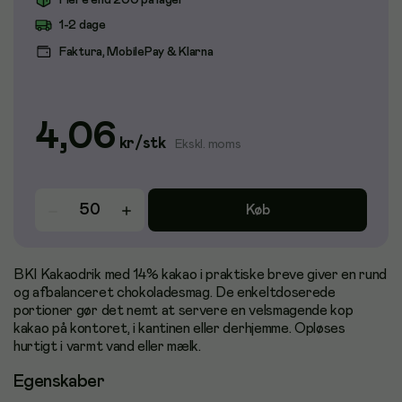
Flere end 200 på lager
1-2 dage
Faktura, MobilePay & Klarna
4,06
kr
/
stk
Ekskl. moms
Køb
BKI Kakaodrik med 14% kakao i praktiske breve giver en rund
og afbalanceret chokoladesmag. De enkeltdoserede
portioner gør det nemt at servere en velsmagende kop
kakao på kontoret, i kantinen eller derhjemme. Opløses
hurtigt i varmt vand eller mælk.
Egenskaber