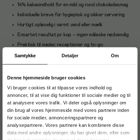
14% kakaoindhold for en mild og rund chokoladesmag
Individuelle breve for hygiejnisk og sikker servering
Hurtigt opløselig i varmt vand eller mælk
Ensartet resultat pr. kop – ingen måleske nødvendig
Praktisk til møder, receptioner og to-go
Kompakt tørvare, nem at opbevare
Samtykke
Detaljer
Om
Anvendelse og brugere
Denne hjemmeside bruger cookies
Velegnet til kontorer, skoler, institutioner, hotel/konference
og hjemmebrug. Hæld indholdet af et brev i en kop og tilsæt
Vi bruger cookies til at tilpasse vores indhold og
varmt vand eller mælk efter smag. Rør rundt og servér.
annoncer, til at vise dig funktioner til sociale medier og til
at analysere vores trafik. Vi deler også oplysninger om
Om BKI
din brug af vores hjemmeside med vores partnere inden
BKI er en dansk kaffevirksomhed kendt for stabile,
for sociale medier, annonceringspartnere og
kvalitetsbevidste varme drikke til både hjem og erhverv.
analysepartnere. Vores partnere kan kombinere disse
Sortimentet spænder fra kaffe til kakao og instantdrikke,
data med andre oplysninger, du har givet dem, eller som
udviklet til nem og pålidelig servering.