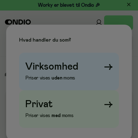
Worky er blevet til Ondio 🎉
Hvad handler du som?
Virksomhed
→
/
Køkken & Drikke
/
Kaffe & Drikkevarer
/
Chokoladedrik
Priser vises
uden
moms
Privat
→
Priser vises
med
moms