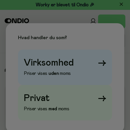
Worky er blevet til Ondio 🎉
Hvad handler du som?
Virksomhed
→
/
Elektronik
/
Labelprintere & Tape
/
Labelprintere
Priser vises
uden
moms
Privat
→
Priser vises
med
moms