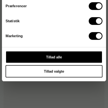
Præferencer
Statistik
Produktdatablad
Marketing
Varenummer
:
688502
Originalnummer
:
BROPTH500
EAN:
4977766732048
Tillad alle
Tillad valgte