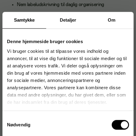
Nem labeludskrivning til daglig organisering
Sort kabinet, der passer diskret i professionelle miljøer
Samtykke
Detaljer
Om
Termoteknologi – ingen blæk eller toner nødvendig
Bruger originale Brother-forbrugsvarer
(etiketruller/tape)
Denne hjemmeside bruger cookies
Klar, letlæselig tekst på etiketter
Vi bruger cookies til at tilpasse vores indhold og
annoncer, til at vise dig funktioner til sociale medier og til
Anvendelse og brugere
at analysere vores trafik. Vi deler også oplysninger om
Velegnet til kontorer, skoler, butikker, lagre og hjemmebrug.
din brug af vores hjemmeside med vores partnere inden
Ideel til mærkning af mapper, arkivkasser, hylder, skuffer,
for sociale medier, annonceringspartnere og
kabler og udstyr.
analysepartnere. Vores partnere kan kombinere disse
data med andre oplysninger, du har givet dem, eller som
Om Brother
de har indsamlet fra din brug af deres tjenester.
Brother er en global producent af print- og
mærkningsløsninger kendt for driftssikkerhed,
Samtykkevalg
brugervenlighed og et bredt sortiment af tilbehør. Med
Nødvendig
fokus på kvalitet hjælper Brother virksomheder og hjem med
at arbejde mere struktureret.