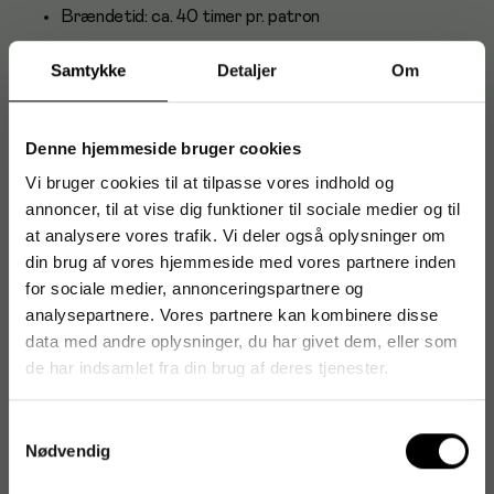
Brændetid: ca. 40 timer pr. patron
Paraffinbaseret, transparent olie for et neutralt
Samtykke
Detaljer
Om
udtryk
Engangspatron/refill – ingen påfyldning nødvendig
Jævn og stabil flamme
Denne hjemmeside bruger cookies
Karton á 36 stk. for effektiv opfyldning
Vi bruger cookies til at tilpasse vores indhold og
annoncer, til at vise dig funktioner til sociale medier og til
Farve: klar/transparent
at analysere vores trafik. Vi deler også oplysninger om
Anvendelse og brugere
din brug af vores hjemmeside med vores partnere inden
for sociale medier, annonceringspartnere og
Velegnet til restauranter, caféer, hoteller, eventarrangører,
analysepartnere. Vores partnere kan kombinere disse
kantiner og private hjem, der ønsker stemningsfuld belysning
data med andre oplysninger, du har givet dem, eller som
uden håndtering af løse oliepåfyldninger. Bruges i olielamper,
der er beregnet til oliepatroner.
de har indsamlet fra din brug af deres tjenester.
Samtykkevalg
Nødvendig
Sikkerhedsdatablad