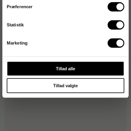
Præferencer
Produktdatablad
Statistik
Produktdatablad
Marketing
Varenummer
:
697391
Originalnummer
:
18111-36
EAN:
5713362181106
Tillad alle
Tillad valgte