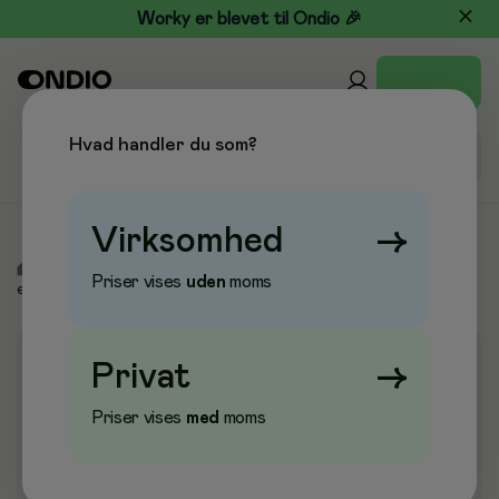
Worky er blevet til Ondio 🎉
Hvad handler du som?
Virksomhed
→
/
Køkken & Drikke
/
Engangs- & Flergangsservice
/
Øvrige
Priser vises
uden
moms
engangsartikler
Privat
→
Priser vises
med
moms