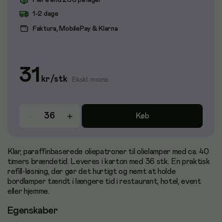
Flere end 200 på lager
1-2 dage
Faktura, MobilePay & Klarna
31
kr
/
stk
Ekskl. moms
Køb
Klar, paraffinbaserede oliepatroner til olielamper med ca. 40
timers brændetid. Leveres i karton med 36 stk. En praktisk
refill-løsning, der gør det hurtigt og nemt at holde
bordlamper tændt i længere tid i restaurant, hotel, event
eller hjemme.
Egenskaber