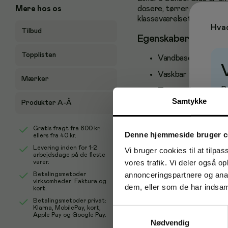
Mere hos os
dosere, tørrer gennemsigti
klasseværelset og hobbybru
Hvad
Tilbud
Egenskaber
Topplisten
Vandbaseret og giftf
Vaskbar fra de flest
Mærker
P
Tørrer gennemsigtig
Samtykke
Produkter A-Å
God vedhæftning på 
Kan rettes inden fu
Gratis fragt fra
600 kr
,
Denne hjemmeside bruger c
ellers fra
40 kr
.
Praktisk doseringss
Levering inden for 1-2
Vi bruger cookies til at tilpas
177 ml flaske, 1 stk
arbejdsdage på de fleste
vores trafik. Vi deler også 
varer.
Anvendelse og brug
annonceringspartnere og anal
Betalingsmetoder
virksomheder: Faktura og
dem, eller som de har indsaml
kort.
Velegnet til skoler, SFO, 
Betalingsmetoder privat:
håndværksprojekter, kolla
Klarna, MobilePay, kort,
Samtykkevalg
Apple Pay og Google Pay.
Nødvendig
Om Elmer's