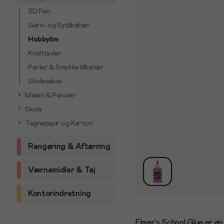
3D Pen
Garn- og Sytilbehør
Hobbylim
Kridttavler
Perler & Smykketilbehør
Skolesakse
Maleri & Pensler
Skole
Tegnepapir og Karton
Rengøring & Aftørring
Værnemidler & Tøj
Kontorindretning
Elmer's School Glue er en 