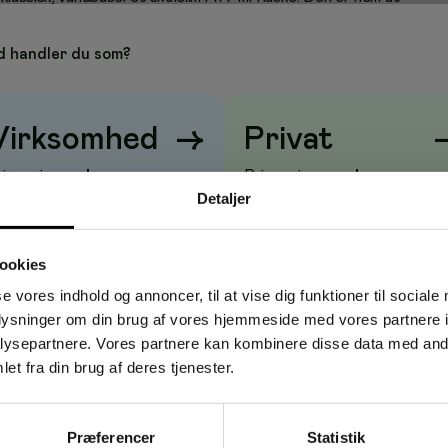
gt og kan vaskes af de fleste tekstiler. Sikker til
g – ideel til papir, karton og lette materialer.
 handler du som?
ri – velegnet til børn og undervisning
Virksomhed
→
Privat
e tekstiler og hud
riser vises
uden
moms
Priser vises
med
moms
t for et pænt resultat
Detaljer
papir, karton og lette hobby‑materialer
ld hærdning for nem justering
ookies
pids for præcis påføring
se vores indhold og annoncer, til at vise dig funktioner til sociale
oplysninger om din brug af vores hjemmeside med vores partnere i
ere
ysepartnere. Vores partnere kan kombinere disse data med andr
et fra din brug af deres tjenester.
daginstitutioner, kontor og hjemmet. Perfekt til kunst- og
ger, scrapbooking og let modelarbejde.
Præferencer
Statistik