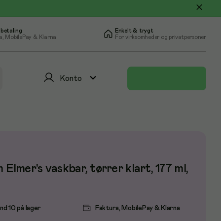
 betaling
Enkelt & trygt
a, MobilePay & Klarna
For virksomheder og privatpersoner
Konto
m Elmer's vaskbar, tørrer klart, 177 ml,
nd 10 på lager
Faktura, MobilePay & Klarna