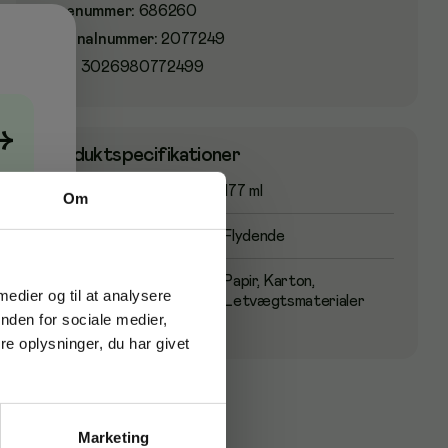
Varenummer
:
686260
Originalnummer
:
2077249
EAN:
3026980772499
→
Produktspecifikationer
Volym
177 ml
Om
Spredningstilstand
Flydende
Brugsegnet
Papir, Karton,
 medier og til at analysere
Letvægtsmaterialer
nden for sociale medier,
e oplysninger, du har givet
Marketing