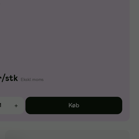
e
r
/
stk
Ekskl. moms
Køb