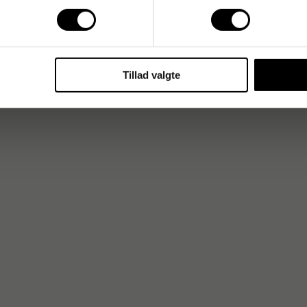
rand inden for skole- og hobbylim med fokus på sikkerhed,
kvalitet. Deres lim bruges bredt i undervisning og kreative
Tillad valgte