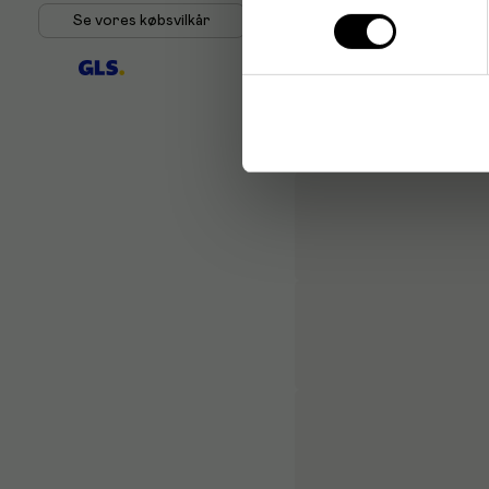
Se vores købsvilkår
Elmer's er et anerkendt b
brugervenlighed og stabil 
miljøer verden over.