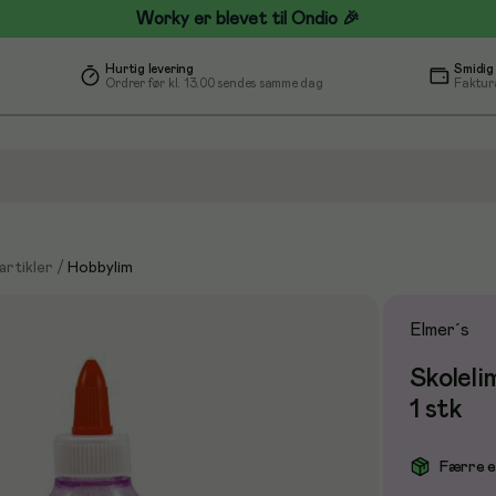
Worky er blevet til Ondio 🎉
Hurtig levering
Smidig
Ordrer før kl. 13.00 sendes samme dag
Faktur
rtikler
/
Hobbylim
Elmer´s
Skoleli
1 stk
Færre e