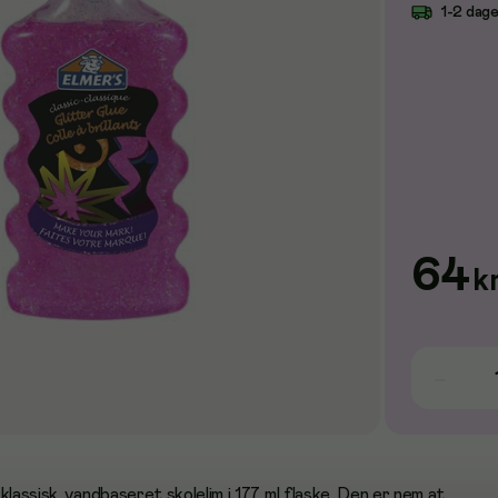
1-2 dag
64
k
klassisk, vandbaseret skolelim i 177 ml flaske. Den er nem at