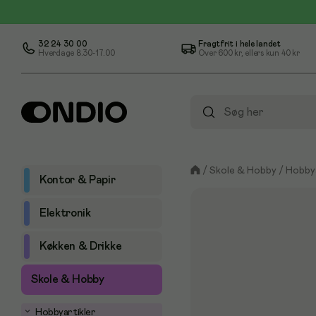
32 24 30 00
Fragtfrit i hele landet
Hverdage 8.30-17.00
Over
600 kr
, ellers kun
40 kr
/
Skole & Hobby
/
Hobbya
Kontor & Papir
Elektronik
Køkken & Drikke
Skole & Hobby
Hobbyartikler