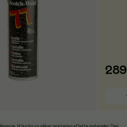
289
limspray til hurtig og sikker montering af lette materialer. Den