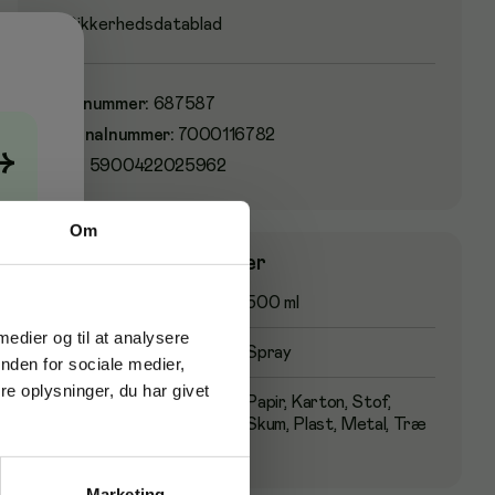
Sikkerhedsdatablad
Varenummer
:
687587
Originalnummer
:
7000116782
→
EAN:
5900422025962
Om
Produktspecifikationer
Volym
500 ml
 medier og til at analysere
Spredningstilstand
Spray
nden for sociale medier,
e oplysninger, du har givet
Brugsegnet
Papir, Karton, Stof,
Skum, Plast, Metal, Træ
Marketing