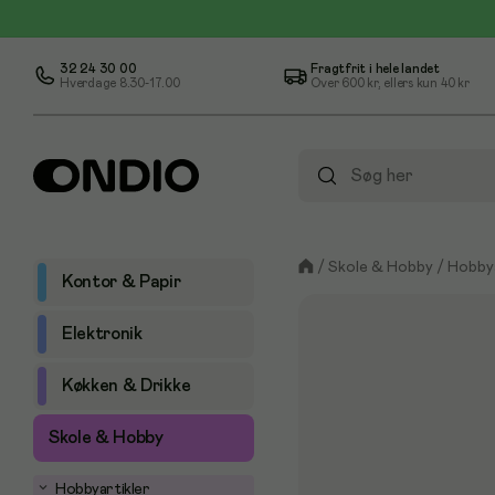
32 24 30 00
Fragtfrit i hele landet
Hverdage 8.30-17.00
Over
600 kr
, ellers kun
40 kr
/
Skole & Hobby
/
Hobbya
Kontor & Papir
Elektronik
Køkken & Drikke
Skole & Hobby
Hobbyartikler