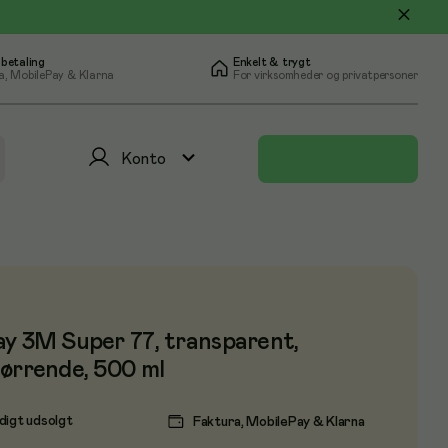
 betaling
Enkelt & trygt
a, MobilePay & Klarna
For virksomheder og privatpersoner
Konto
y 3M Super 77, transparent,
ørrende, 500 ml
digt udsolgt
Faktura, MobilePay & Klarna