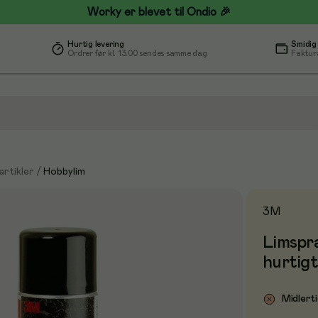
Worky er blevet til Ondio 🎉
Hurtig levering
Smidig
Ordrer før kl. 13.00 sendes samme dag
Faktur
rtikler
/
Hobbylim
3M
Limspra
hurtigt
Midlerti