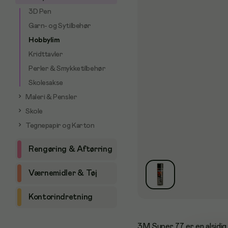
3D Pen
Garn- og Sytilbehør
Hobbylim
Kridttavler
Perler & Smykketilbehør
Skolesakse
Maleri & Pensler
Skole
Tegnepapir og Karton
Rengøring & Aftørring
Værnemidler & Tøj
Kontorindretning
3M Super 77 er en alsidig 