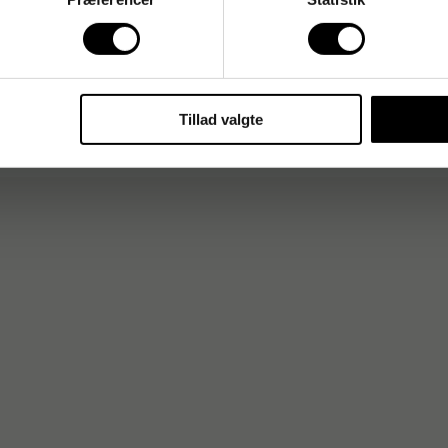
 og pålidelige løsninger til professionelle og private. Med
rvenlighed leverer 3M effektive produkter til limning,
ehandling.
Tillad valgte