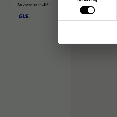
Om 3M
Se vores købsvilkår
3M er kendt for innovative
fokus på kvalitet og bruge
fastgørelse og overfladeb