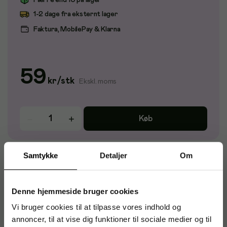
Færre end 10 på lager
1-2 dage fra eksternt lager
Faktura, MobilePay & Klarna
59
kr
/
stk
Ekskl. moms
Køb
Samtykke
Detaljer
Om
Noris® Jumbo modellervoks •Flotte farver - Ideelt til hjem,
skole og børnehave. •Forbliver bøjeligt og bevarer sin form.
•Farverne kan blandes. •CE-mærket. •Dermatologisk testet.
Æske med 18 stk
Denne hjemmeside bruger cookies
Vi bruger cookies til at tilpasse vores indhold og
annoncer, til at vise dig funktioner til sociale medier og til