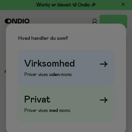
Worky er blevet til Ondio 🎉
Hvad handler du som?
Virksomhed
→
/
Skole & Hobby
/
Maleri & Pensler
/
Pensler
Priser vises
uden
moms
Privat
→
Priser vises
med
moms