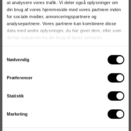
Varenummer
:
STA842C18
at analysere vores trafik. Vi deler også oplysninger om
din brug af vores hjemmeside med vores partnere inden
Originalnummer
:
842 C18
for sociale medier, annonceringspartnere og
EAN:
4007817190951
analysepartnere. Vores partnere kan kombinere disse
data med andre oplysninger, du har givet dem, eller som
de har indsamlet fra din brug af deres tjenester.
Produktspecifikationer
Samtykkevalg
Farvetype
Flerfarvet
Nødvendig
Sættype
Flerfarver
Præferencer
Statistik
Marketing