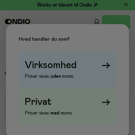
Worky er blevet til Ondio 🎉
Hvad handler du som?
Virksomhed
→
/
Elektronik
/
Scannere
/
Tilbehør Scannere
Priser vises
uden
moms
Privat
→
Priser vises
med
moms