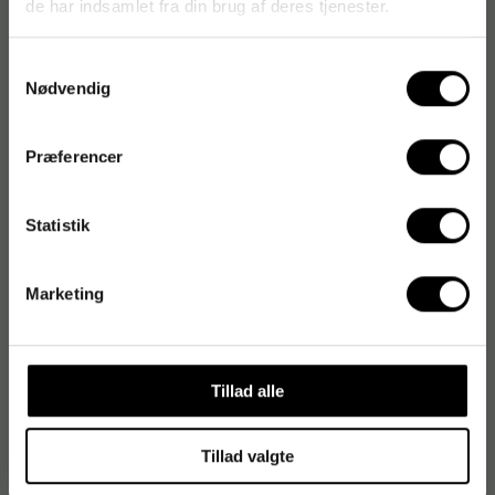
EAN:
8715946638737
de har indsamlet fra din brug af deres tjenester.
Samtykkevalg
Nødvendig
Præferencer
Statistik
Marketing
Tillad alle
Tillad valgte