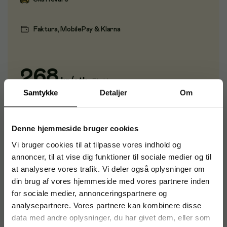
Faktura, MobilePay & Klarna
268
kr
/
stk
Ekskl. moms
Samtykke
Detaljer
Om
Bestil
Denne hjemmeside bruger cookies
Vi bruger cookies til at tilpasse vores indhold og
Roller Assembly Kit
annoncer, til at vise dig funktioner til sociale medier og til
at analysere vores trafik. Vi deler også oplysninger om
din brug af vores hjemmeside med vores partnere inden
for sociale medier, annonceringspartnere og
Varenummer
:
EPSB12B819381
analysepartnere. Vores partnere kan kombinere disse
Originalnummer
:
B12B819381
data med andre oplysninger, du har givet dem, eller som