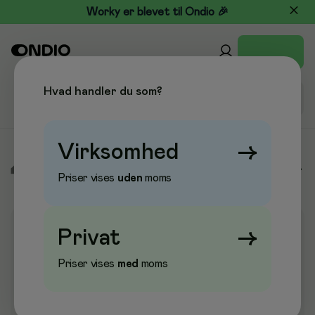
Worky er blevet til Ondio 🎉
Hvad handler du som?
Virksomhed
→
/
Køkken & Drikke
/
Borddækning & service
/
Papirservietter
Priser vises
uden
moms
Privat
→
Priser vises
med
moms