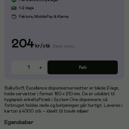
Flere end 200 på lager
1-2 dage
Faktura, MobilePay & Klarna
204
kr
/
stk
Ekskl. moms
Køb
BulkySoft Excellence dispenserservietter er bløde 2-lags,
hvide servietter i format 160 x 210 mm. De er udviklet til
hygiejnisk enkeltaftræk i System One dispensere, så
forbruget holdes nede og betjeningen går hurtigt. Leveres i
karton á 4000 stk – ideelt til travle miljøer.
Egenskaber