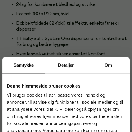
2-lag for kombineret blødhed og styrke
Format 160 x 210 mm, hvid
Dobbeltfoldede (2-fold) til effektiv enkeltaftræk i
dispenser
Til BulkySoft System One dispensere for kontrolleret
forbrug og bedre hygiejne
Excellence-kvalitet sikrer ensartet komfort
Stor forpakning: karton á 4000 stk for færre
Samtykke
Detaljer
Om
genopfyldninger
Anvendelse og brugere
Denne hjemmeside bruger cookies
Velegnet til caféer, restauranter, kantiner,
Vi bruger cookies til at tilpasse vores indhold og
fastfood/takeaway, foodtrucks og kontorer med fælles
annoncer, til at vise dig funktioner til sociale medier og til
spiseområder. Perfekt, hvor mange gæster betjenes hurtigt,
at analysere vores trafik. Vi deler også oplysninger om
og hygiejnisk selvbetjening ønskes.
din brug af vores hjemmeside med vores partnere inden
Om BulkySoft
for sociale medier, annonceringspartnere og
analysepartnere. Vores partnere kan kombinere disse
BulkySoft er et anerkendt brand inden for papirprodukter