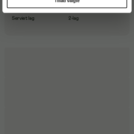
Tillad valgte
Farve
Hvid
Serviet lag
2-lag