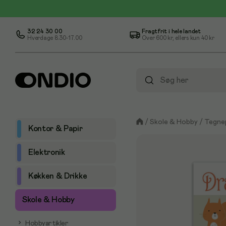
32 24 30 00
Fragtfrit i hele landet
Hverdage 8.30-17.00
Over
600 kr
, ellers kun
40 kr
/
Skole & Hobby
/
Tegne
Kontor & Papir
Elektronik
Køkken & Drikke
Skole & Hobby
Hobbyartikler