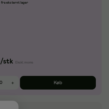
 fra eksternt lager
r
/
stk
Ekskl. moms
Køb