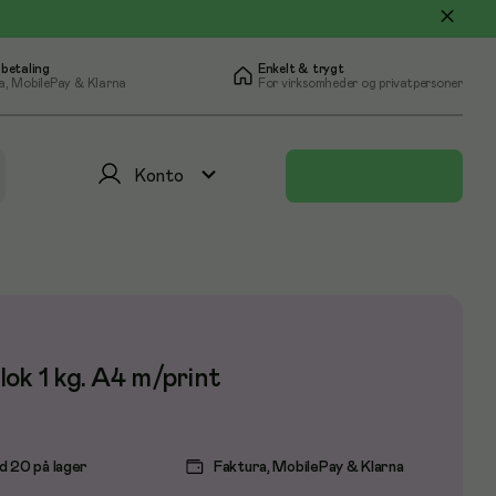
 betaling
Enkelt & trygt
a, MobilePay & Klarna
For virksomheder og privatpersoner
Konto
ok 1 kg. A4 m/print
d 20 på lager
Faktura, MobilePay & Klarna