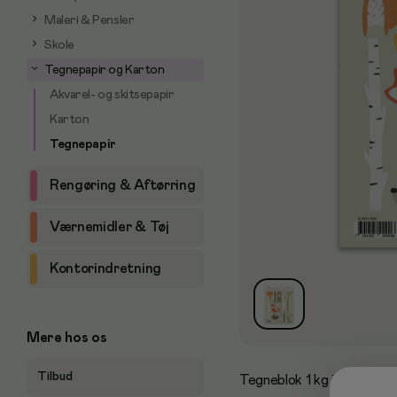
Maleri & Pensler
Skole
Tegnepapir og Karton
Akvarel- og skitsepapir
Karton
Tegnepapir
Rengøring & Aftørring
Værnemidler & Tøj
Kontorindretning
Mere hos os
Tilbud
Tegneblok 1 kg i A4-forma