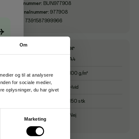
Varenummer
:
BUN977908
Originalnummer
:
977908
EAN:
7391587999966
→
Om
Produktspecifikationer
Papirstørrelse
A4
Papirvægt
100 g/m²
 medier og til at analysere
nden for sociale medier,
Papirfarve
Hvid
e oplysninger, du har givet
Antal ark
150 stk
Spiralindbinding
Nej
Marketing