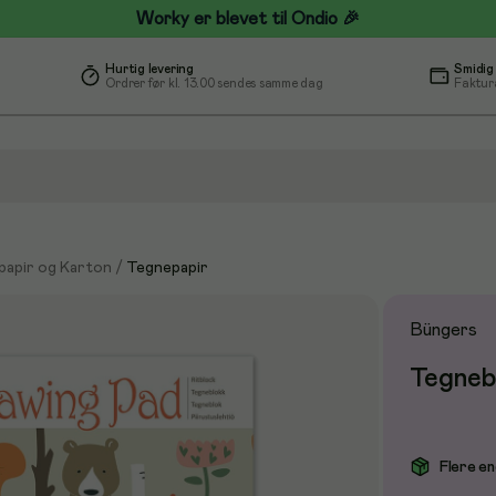
Worky er blevet til Ondio 🎉
Hurtig levering
Smidig
Ordrer før kl. 13.00 sendes samme dag
Faktur
papir og Karton
/
Tegnepapir
Büngers
Tegnebl
Flere en