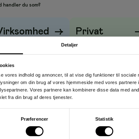
 handler du som?
Virksomhed
→
Privat
riser vises
uden
moms
Priser vises
med
moms
Detaljer
ookies
se vores indhold og annoncer, til at vise dig funktioner til sociale
oplysninger om din brug af vores hjemmeside med vores partnere i
ysepartnere. Vores partnere kan kombinere disse data med andr
et fra din brug af deres tjenester.
Præferencer
Statistik