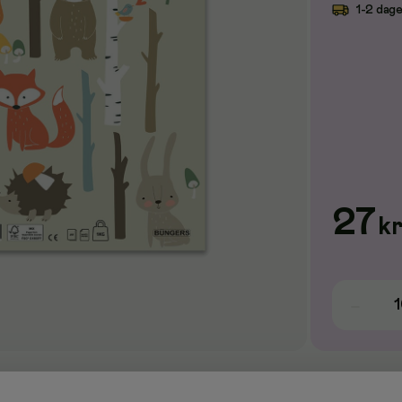
1-2 dage
27
k
t med 150 hvide blade. 100gr FSC papir.