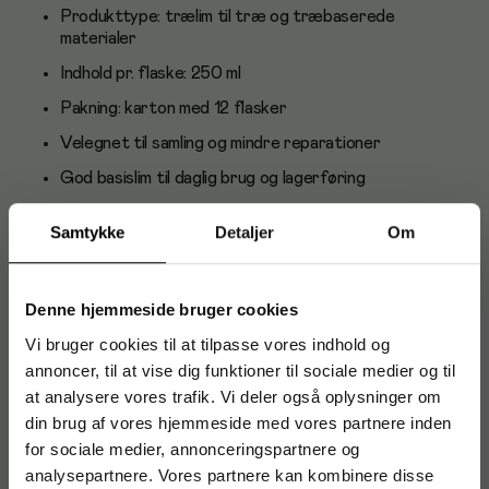
Produkttype: trælim til træ og træbaserede
materialer
Indhold pr. flaske: 250 ml
Pakning: karton med 12 flasker
Velegnet til samling og mindre reparationer
God basislim til daglig brug og lagerføring
Fra det anerkendte brand Dana Lim
Samtykke
Detaljer
Om
Anvendelse og brugere
Et godt valg til skoler, institutioner, værksteder, kontorer og
Denne hjemmeside bruger cookies
hobbybrug, hvor der arbejdes med træprojekter og enkle
montage- og reparationsopgaver.
Vi bruger cookies til at tilpasse vores indhold og
annoncer, til at vise dig funktioner til sociale medier og til
Om Dana Lim
at analysere vores trafik. Vi deler også oplysninger om
din brug af vores hjemmeside med vores partnere inden
Dana Lim er en dansk producent af lim, fugemasser og
spartelprodukter og er kendt for pålidelige løsninger til både
for sociale medier, annonceringspartnere og
professionelle og private.
analysepartnere. Vores partnere kan kombinere disse