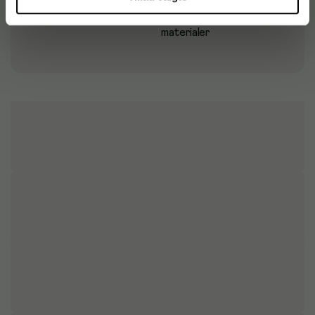
Brugsegnet
Træ, Træbaserede
materialer