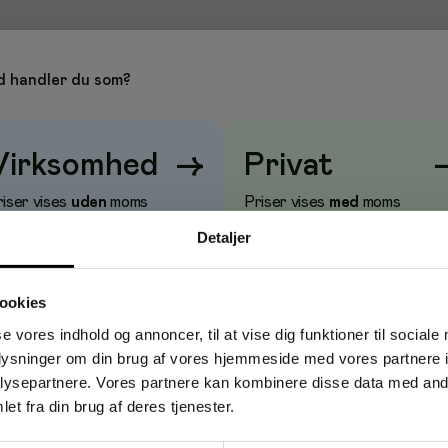
 handler du som?
Virksomhed
→
Privat
riser vises
uden
moms
Priser vises
med
moms
Detaljer
ookies
se vores indhold og annoncer, til at vise dig funktioner til sociale
oplysninger om din brug af vores hjemmeside med vores partnere i
ysepartnere. Vores partnere kan kombinere disse data med andr
et fra din brug af deres tjenester.