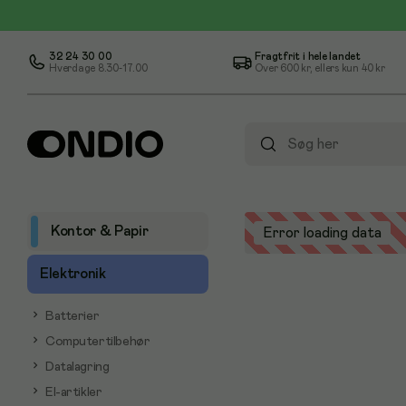
32 24 30 00
Fragtfrit i hele landet
Hverdage 8.30-17.00
Over
600 kr
, ellers kun
40 kr
Kontor & Papir
Error loading data
Elektronik
Batterier
Computertilbehør
Datalagring
El-artikler