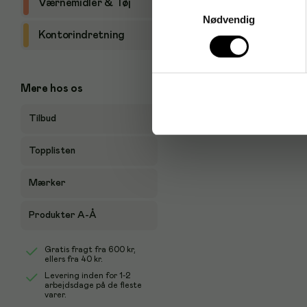
Samtykkevalg
Værnemidler & Tøj
Nødvendig
Kontorindretning
Mere hos os
Tilbud
Topplisten
Mærker
Produkter A-Å
Gratis fragt fra
600 kr
,
ellers fra
40 kr
.
Levering inden for 1-2
arbejdsdage på de fleste
varer.