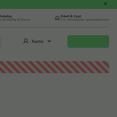
 betaling
Enkelt & trygt
a, MobilePay & Klarna
For virksomheder og privatpersoner
Konto