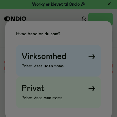
Worky er blevet til Ondio 🎉
Hvad handler du som?
Virksomhed
→
Priser vises
uden
moms
Error loading data
Privat
→
Priser vises
med
moms