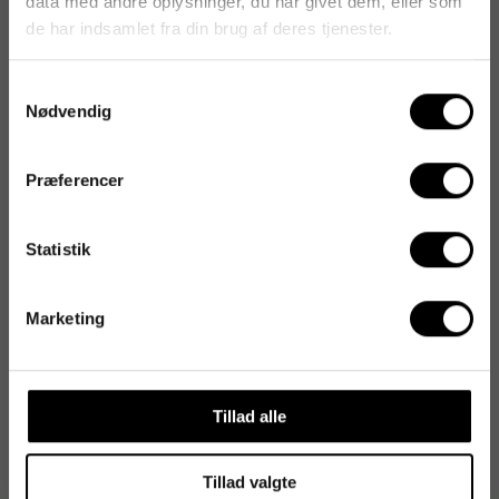
data med andre oplysninger, du har givet dem, eller som
Originalnummer
:
18022 SN
de har indsamlet fra din brug af deres tjenester.
EAN:
4007817062470
Samtykkevalg
Nødvendig
Præferencer
Statistik
Marketing
Tillad alle
Tillad valgte