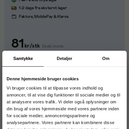
Færre end 10 på lager
1-2 dage fra eksternt lager
Faktura, MobilePay & Klarna
81
kr
/
stk
Ekskl. moms
Samtykke
Detaljer
Om
Køb
Denne hjemmeside bruger cookies
Vi bruger cookies til at tilpasse vores indhold og
Ekstra spidser, så du nemt kan udskifte brugte eller
ødelagte spidser på din Noris digital stylus pen. Inkl værktøj
annoncer, til at vise dig funktioner til sociale medier og til
for nem og hurtigt udskiftning. Indhold: 5 spidser og værktøj
at analysere vores trafik. Vi deler også oplysninger om
din brug af vores hjemmeside med vores partnere inden
for sociale medier, annonceringspartnere og
analysepartnere. Vores partnere kan kombinere disse
Varenummer
:
STA18022SN