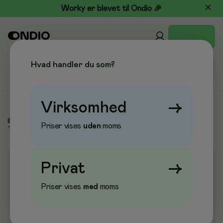
Worky er blevet til Ondio 🎉
Hvad handler du som?
Virksomhed
→
/
Elektronik
/
Tablet- og smartphone-tilbehør
/
Tablet
Priser vises
uden
moms
Tilbehør
Privat
→
Priser vises
med
moms