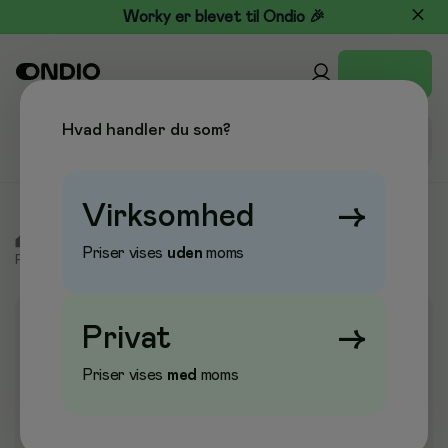
Worky er blevet til Ondio 🎉
Hvad handler du som?
Virksomhed
→
/
Kontor & Papir
/
Mærkning & Skiltmateriale
/
Karton &
Priser vises
uden
moms
Plakatmateriale
/
Skilte og rammer
Privat
→
Priser vises
med
moms