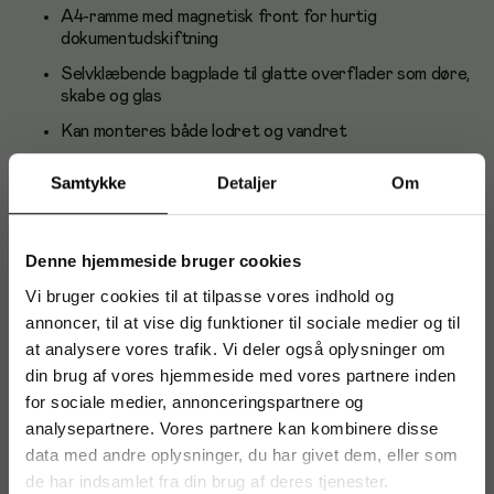
A4-ramme med magnetisk front for hurtig
dokumentudskiftning
Selvklæbende bagplade til glatte overflader som døre,
skabe og glas
Kan monteres både lodret og vandret
Transparent, robust front beskytter indholdet
Samtykke
Detaljer
Om
Elegant metallic sølv-look for et professionelt udtryk
Leveres i pakke á 2 stk
Denne hjemmeside bruger cookies
Anvendelse og brugere
Vi bruger cookies til at tilpasse vores indhold og
Ideel til kontorer, receptioner, butikker, skoler og
annoncer, til at vise dig funktioner til sociale medier og til
lagerområder. Perfekt til opslag, instruktioner,
at analysere vores trafik. Vi deler også oplysninger om
sikkerhedsskilte, åbningstider og andre ofte opdaterede
din brug af vores hjemmeside med vores partnere inden
informationer.
for sociale medier, annonceringspartnere og
analysepartnere. Vores partnere kan kombinere disse
Om Durable
data med andre oplysninger, du har givet dem, eller som
Durable er en tysk producent med rødder tilbage til 1920.
de har indsamlet fra din brug af deres tjenester.
Virksomheden er kendt for funktionelle og holdbare