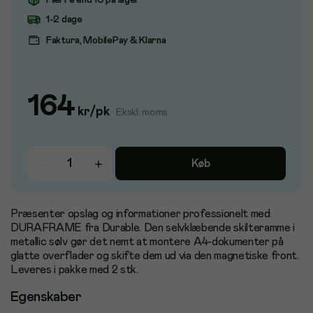
Færre end 10 på lager
1-2 dage
Faktura, MobilePay & Klarna
164
kr
/
pk
Ekskl. moms
Køb
Præsenter opslag og informationer professionelt med
DURAFRAME fra Durable. Den selvklæbende skilteramme i
metallic sølv gør det nemt at montere A4-dokumenter på
glatte overflader og skifte dem ud via den magnetiske front.
Leveres i pakke med 2 stk.
Egenskaber