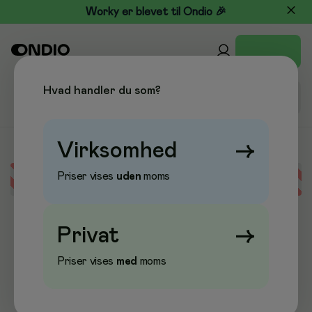
Worky er blevet til Ondio 🎉
Hvad handler du som?
Virksomhed
→
Priser vises
uden
moms
Error loading data
Privat
→
Priser vises
med
moms