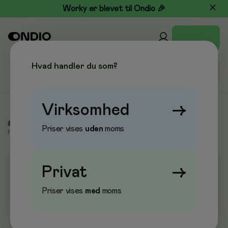
Worky er blevet til Ondio 🎉
Hvad handler du som?
Virksomhed
→
/
Kontor & Papir
/
Skrivebordstilbehør
/
Hul- og
Priser vises
uden
moms
Hæftemaskiner
/
Hæftemaskiner
Privat
→
Priser vises
med
moms