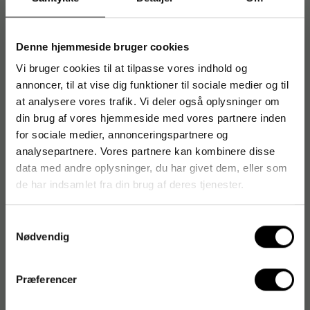
Giv din arbejdsplads eller hjem WOW faktor med denne
serie af produkter i slående og stilrene farver
Denne hjemmeside bruger cookies
Brug Leitz Power Performance P1 hæfteklammer, No.
8, hæfteklammepakke inkluderet (1000 stk. af No.8)
Vi bruger cookies til at tilpasse vores indhold og
10 års garanti ved brug af Leitz hæfteklammer
annoncer, til at vise dig funktioner til sociale medier og til
at analysere vores trafik. Vi deler også oplysninger om
Til brug med Leitz Power Performance hæfteklammer
din brug af vores hjemmeside med vores partnere inden
- altid skarpe kanter på grund af løbende
kvalitetschecks - for perfekt hæftning
for sociale medier, annonceringspartnere og
analysepartnere. Vores partnere kan kombinere disse
data med andre oplysninger, du har givet dem, eller som
de har indsamlet fra din brug af deres tjenester.
Varenummer
:
LTZ55472026
Originalnummer
:
55472026
Samtykkevalg
EAN:
4002432135493
Nødvendig
Præferencer
Produktspecifikationer