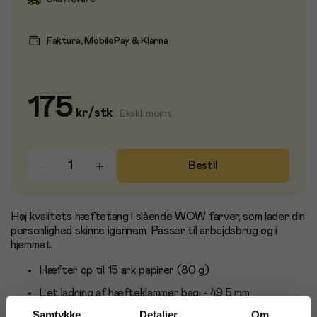
Faktura, MobilePay & Klarna
175
kr
/
stk
Ekskl. moms
Bestil
Høj kvalitets hæftetang i slående WOW farver, som lader din
personlighed skinne igennem. Passer til arbejdsbrug og i
hjemmet.
Hæfter op til 15 ark papirer (80 g)
Let ladning af hæfteklammer bagi - 49,5 mm
hæftedybde
Samtykke
Detaljer
Om