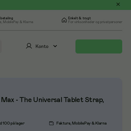
 betaling
Enkelt & trygt
a, MobilePay & Klarna
For virksomheder og privatpersoner
Konto
y Max - The Universal Tablet Strap,
d 100 på lager
Faktura, MobilePay & Klarna