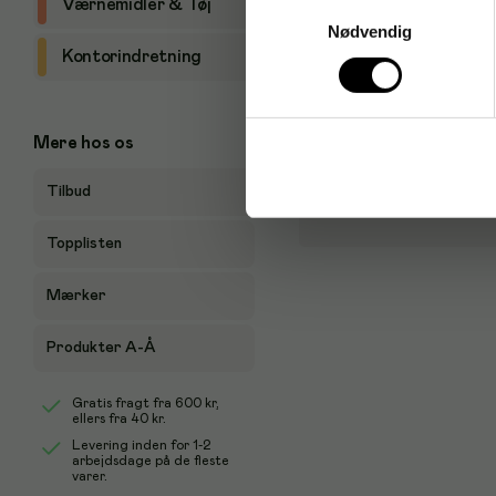
Samtykkevalg
Værnemidler & Tøj
Nødvendig
Kontorindretning
Mere hos os
Tilbud
Topplisten
Mærker
Produkter A-Å
Gratis fragt fra
600 kr
,
ellers fra
40 kr
.
Levering inden for 1-2
arbejdsdage på de fleste
varer.