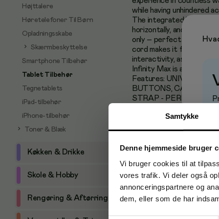
experience in countless wa
Højttalere
while having unhindered a
The integrated hand strap 
Høretelefoner Til Børn
horizontally, and the deta
Opladningsskabe
Hvad
only – perfect for when yo
Skærmbeskyttelse
cord makes it fit to a di
interactivity, as the tabl
Smartphone Tilbehør
Infinity Max is a versatil
Tablet Tilbehør
Features: UNIVERSAL 
BUTTONS, CAMERAS 
Tegnetablets
STRAP - PERFECT FO
P
iPad-tilbehør
Samtykke
iPhone-tilbehør
Toner & Blæk
Denne hjemmeside bruger c
Køkken & Drikke
Vi bruger cookies til at tilpas
vores trafik. Vi deler også 
Skole & Hobby
annonceringspartnere og anal
Rengøring & Aftørring
dem, eller som de har indsaml