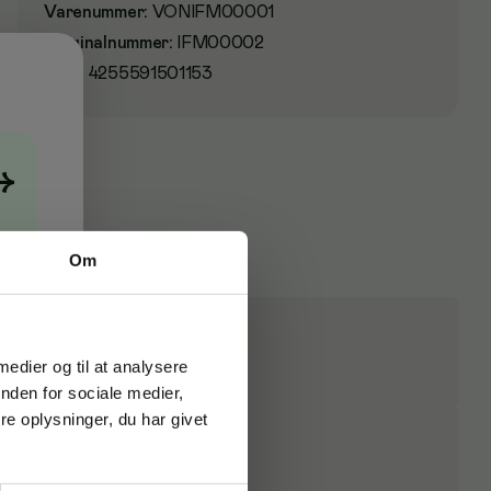
Varenummer
:
VONIFM00001
Originalnummer
:
IFM00002
EAN:
4255591501153
→
Om
 medier og til at analysere
nden for sociale medier,
e oplysninger, du har givet