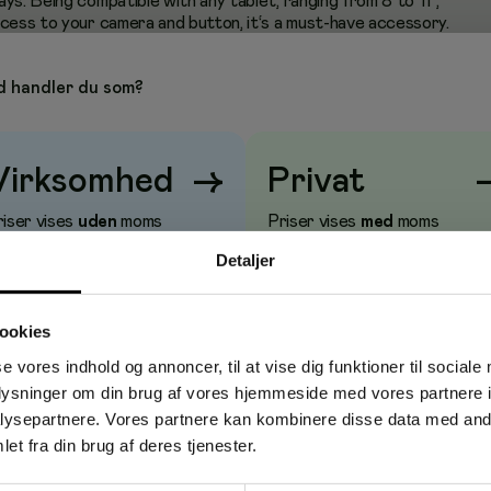
ys. Being compatible with any tablet, ranging from 8 to 11'',
ccess to your camera and button, it‘s a must-have accessory.
ensures a secure grip, whether you‘re holding it vertically or
chable strap with carabiners allows you to use it as a hand grip
 handler du som?
u‘re on the go. Its universal design and the adjustable nylon
verse range of users – from professionals to boost
et can be installed in the car so that users can watch movies.
e companion to boosteveryone's convenience and efficiency.
Virksomhed
→
Privat
FOR ALL TABLETS UP TO 11" SECURE HAND GRIP ALL
AND PORTS REMAIN FREE AND USABLE ADJUSTABLE
R ATTACHING TO THE BACK SEAT
riser vises
uden
moms
Priser vises
med
moms
Detaljer
ookies
se vores indhold og annoncer, til at vise dig funktioner til sociale
oplysninger om din brug af vores hjemmeside med vores partnere i
ysepartnere. Vores partnere kan kombinere disse data med andr
et fra din brug af deres tjenester.