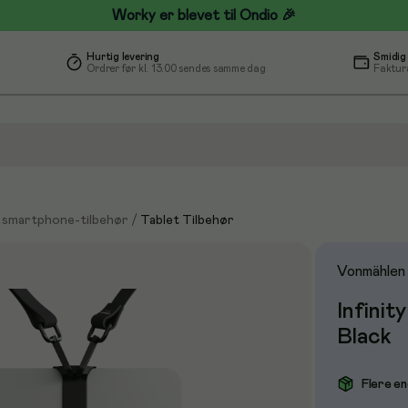
Worky er blevet til Ondio 🎉
Hurtig levering
Smidig
Ordrer før kl. 13.00 sendes samme dag
Faktur
g smartphone-tilbehør
/
Tablet Tilbehør
Vonmählen
Infinit
Black
Flere en