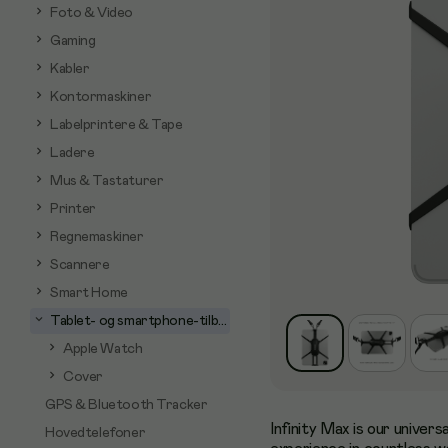
Foto & Video
Gaming
Kabler
Kontormaskiner
Labelprintere & Tape
Ladere
Mus & Tastaturer
Printer
Regnemaskiner
Scannere
Smart Home
Tablet- og smartphone-tilbehør
Apple Watch
Cover
GPS & Bluetooth Tracker
Infinity Max is our univer
Hovedtelefoner