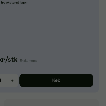
 fra eksternt lager
kr
/
stk
Ekskl. moms
Køb