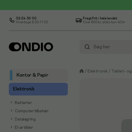
32 24 30 00
Fragtfrit i hele landet
Hverdage 8.30-17.00
Over
600 kr
, ellers kun
40 kr
/
Elektronik
/
Tablet- o
Kontor & Papir
Elektronik
Batterier
Computertilbehør
Datalagring
El-artikler