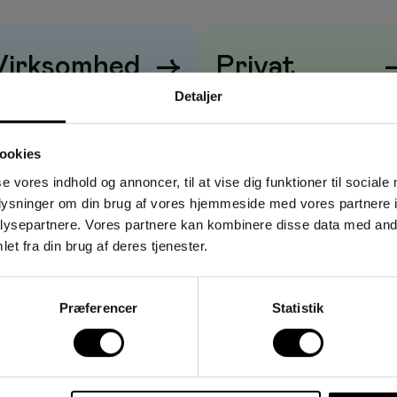
 til kontor, studie og privat brug. Leveres i pakke med 6, så du
 hånden.
Virksomhed
→
Privat
Detaljer
riser vises
uden
moms
Priser vises
med
moms
 let at have med i lommen eller tasken
 passer diskret i alle miljøer
ookies
glig skrivning med kuglepen og blyant
se vores indhold og annoncer, til at vise dig funktioner til sociale
em genopfyldning til kontor eller klasseværelse
oplysninger om din brug af vores hjemmeside med vores partnere i
 mødenoter, lister og idéer
ysepartnere. Vores partnere kan kombinere disse data med andr
et fra din brug af deres tjenester.
ere
kontoransatte og hjemmebrugere. Ideel til møder,
do-lister og hurtige skitser på farten.
Præferencer
Statistik