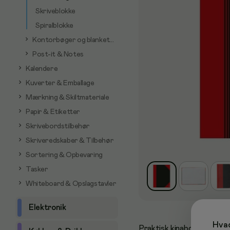
Skriveblokke
Spiralblokke
Kontorbøger og blanketter
Post-it & Notes
Kalendere
Kuverter & Emballage
Mærkning & Skiltmateriale
Papir & Etiketter
Skrivebordstilbehør
Skriveredskaber & Tilbehør
Sortering & Opbevaring
Tasker
Whiteboard & Opslagstavler
Elektronik
Hvad
Praktisk kinabog i A6-for