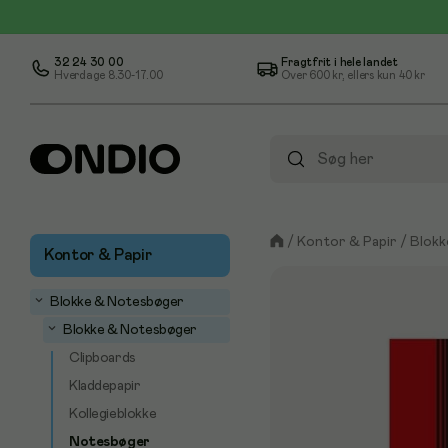
32 24 30 00
Fragtfrit i hele landet
Hverdage 8.30-17.00
Over
600 kr
, ellers kun
40 kr
/
Kontor & Papir
/
Blokk
Kontor & Papir
Blokke & Notesbøger
Blokke & Notesbøger
Clipboards
Kladdepapir
Kollegieblokke
Notesbøger