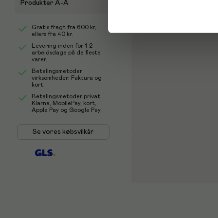
Produkter A-Å
Gratis fragt fra
600 kr
,
ellers fra
40 kr
.
Levering inden for 1-2
arbejdsdage på de fleste
varer.
Betalingsmetoder
virksomheder: Faktura og
kort.
Betalingsmetoder privat:
Klarna, MobilePay, kort,
Apple Pay og Google Pay.
Se vores købsvilkår