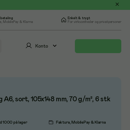
 betaling
Enkelt & trygt
a, MobilePay & Klarna
For virksomheder og privatpersoner
Konto
 A6, sort, 105x148 mm, 70 g/m², 6 stk
d 1000 på lager
Faktura, MobilePay & Klarna