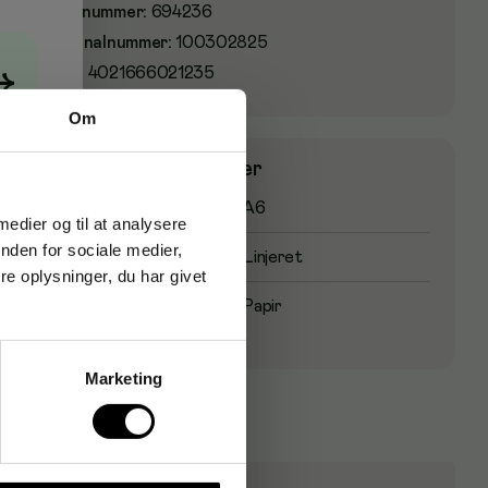
Varenummer
:
694236
Originalnummer
:
100302825
EAN:
4021666021235
→
Om
Produktspecifikationer
Format
A6
 medier og til at analysere
nden for sociale medier,
Linjetype
Linjeret
e oplysninger, du har givet
Omslagsmateriale
Papir
Marketing