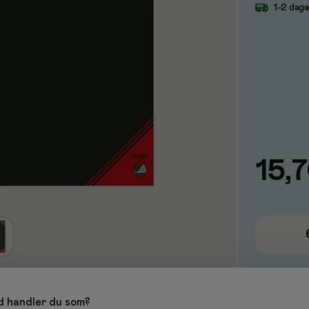
1-2 dag
15,
 handler du som?
mat til daglige noter. Kompakt 105 x 148 mm med sort omslag