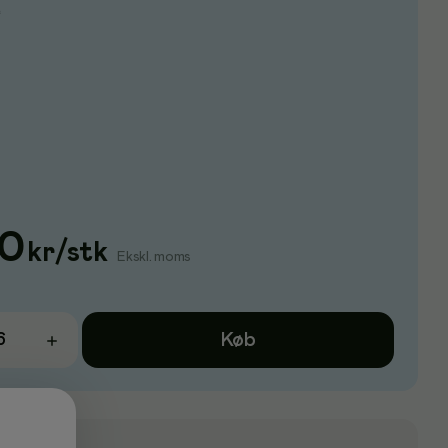
e
70
kr
/
stk
Ekskl. moms
Køb