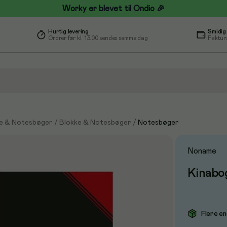
Worky er blevet til Ondio 🎉
Hurtig levering
Smidig
Ordrer før kl. 13.00 sendes samme dag
Faktur
e & Notesbøger
/
Blokke & Notesbøger
/
Notesbøger
Noname
Kinabog
Flere en