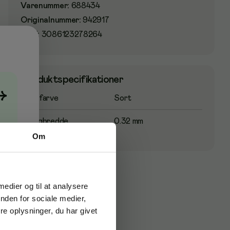
Varenummer
:
688434
Originalnummer
:
942917
EAN:
3086123278264
Produktspecifikationer
→
Blækfarve
Sort
Stregbredde
0.32 mm
Om
 medier og til at analysere
nden for sociale medier,
e oplysninger, du har givet