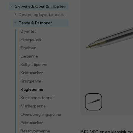
Skriveredskaber & Tilbehør
Design- og layoutprodukter
Penne & Patroner
Blyanter
Fiberpenne
Fineliner
Gelpenne
Kalligrafipenne
Kridtmarker
Kridtpenne
Kuglepenne
Kuglepenpatroner
Markerpenne
Overstregningspenne
Paintmarker
Reservoirpenne
BIC M10 er en klassisk og 