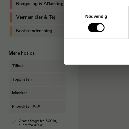
hverdagen.
Rengøring & Aftørring
Samtykkevalg
Nødvendig
Værnemidler & Tøj
Kontorindretning
Mere hos os
Tilbud
Topplisten
Mærker
Produkter A-Å
Gratis fragt fra
600 kr
,
ellers fra
40 kr
.