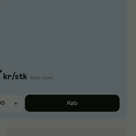
e
7
kr
/
stk
Ekskl. moms
Køb