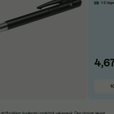
1-2 dag
4,6
driftssikker kuglepen i praktisk valuepack. Den skriver jævnt