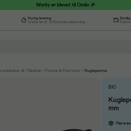
Worky er blevet til Ondio 🎉
Hurtig levering
Smidig
Ordrer før kl. 13.00 sendes samme dag
Faktur
eredskaber & Tilbehør
/
Penne & Patroner
/
Kuglepenne
BIC
Kuglepe
mm
Flere en