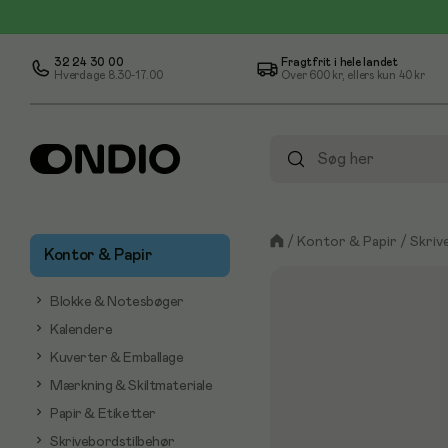
32 24 30 00
Fragtfrit i hele landet
Hverdage 8.30-17.00
Over
600 kr
, ellers kun
40 kr
/
Kontor & Papir
/
Skriv
Kontor & Papir
Blokke & Notesbøger
Kalendere
Kuverter & Emballage
Mærkning & Skiltmateriale
Papir & Etiketter
Skrivebordstilbehør