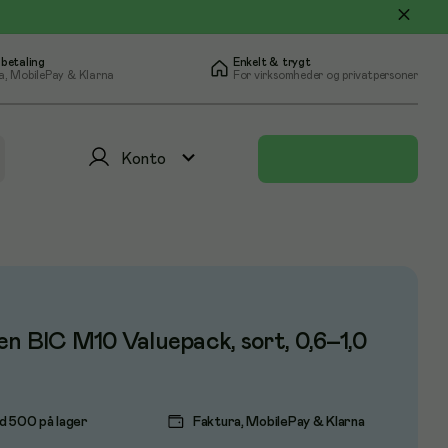
 betaling
Enkelt & trygt
a, MobilePay & Klarna
For virksomheder og privatpersoner
Konto
n BIC M10 Valuepack, sort, 0,6–1,0
d 500 på lager
Faktura, MobilePay & Klarna