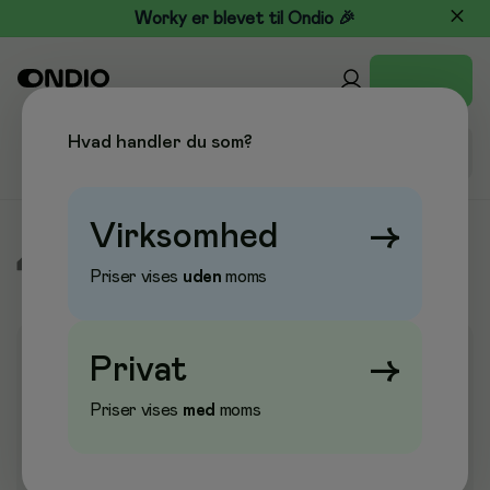
Worky er blevet til Ondio 🎉
Hvad handler du som?
Virksomhed
→
/
Kontor & Papir
/
Whiteboard & Opslagstavler
/
Magneter
Priser vises
uden
moms
Privat
→
Priser vises
med
moms