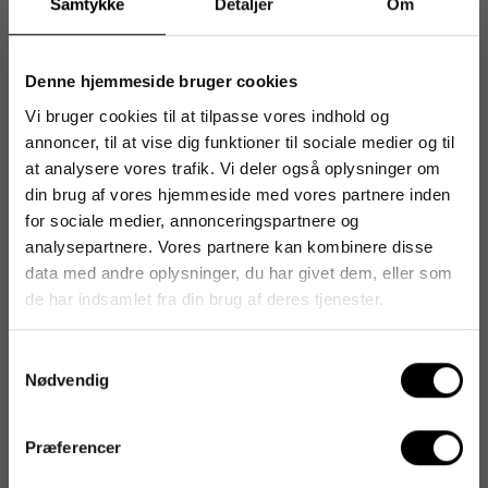
Samtykke
Detaljer
Om
Farve: sort – passer diskret ind i de fleste miljøer
Til whiteboards, stål-opslagstavler og andre
Denne hjemmeside bruger cookies
metaloverflader
Vi bruger cookies til at tilpasse vores indhold og
Blisterpakning for beskyttet opbevaring og enkel
annoncer, til at vise dig funktioner til sociale medier og til
håndtering
at analysere vores trafik. Vi deler også oplysninger om
Pakke med 6 stk – praktisk basislager til hverdagsbrug
din brug af vores hjemmeside med vores partnere inden
Anvendelse og brugere
for sociale medier, annonceringspartnere og
analysepartnere. Vores partnere kan kombinere disse
Velegnet til kontorer, skoler, mødelokaler og hjemmekontor.
data med andre oplysninger, du har givet dem, eller som
Ideel til planlægning, opslag af noter, tidsplaner og
de har indsamlet fra din brug af deres tjenester.
dokumenter på magnetiske overflader.
Om BNT
Samtykkevalg
Nødvendig
BNT er et nordisk brand med fokus på funktionelle kontor-
og præsentationsprodukter, der kombinerer enkelhed,
driftssikkerhed og god værdi for pengene.
Præferencer