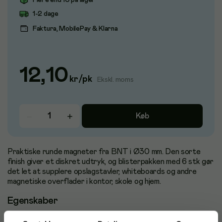
Flere end 10 på lager
1-2 dage
Faktura, MobilePay & Klarna
12,10
kr
/
pk
Ekskl. moms
Køb
Praktiske runde magneter fra BNT i Ø30 mm. Den sorte
finish giver et diskret udtryk, og blisterpakken med 6 stk gør
det let at supplere opslagstavler, whiteboards og andre
magnetiske overflader i kontor, skole og hjem.
Egenskaber
Ø30 mm rund magnet – god synlighed og nem at flytte