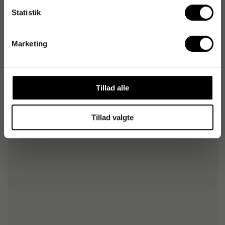
Statistik
Varenummer
:
700913
Originalnummer
:
884610
Marketing
EAN:
7392265515386
Tillad alle
Tillad valgte