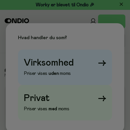
Worky er blevet til Ondio 🎉
Hvad handler du som?
Virksomhed
→
/
Kontor & Papir
/
Blokke & Notesbøger
/
Blokke &
Priser vises
uden
moms
Notesbøger
/
Notesbøger
Privat
→
Priser vises
med
moms