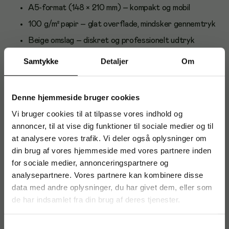
A5-format (148 × 210 mm) – kompakt og mobil
100 g/m² papir – glat overflade, mindsker gennemtryk
Beige omslag – diskret og professionelt udtryk
FSC Mix Credit – ansvarligt indkøbte træfibre
Samtykke
Detaljer
Om
Deluxe-udgave fra Mayland – pæn finish og solid
kvalitet
Denne hjemmeside bruger cookies
Anvendelse og brugere
Vi bruger cookies til at tilpasse vores indhold og
Ideel til noter i møder, projekter og studier. Passer godt i
annoncer, til at vise dig funktioner til sociale medier og til
tasken til daglig brug på kontoret, i undervisningen eller på
at analysere vores trafik. Vi deler også oplysninger om
farten.
din brug af vores hjemmeside med vores partnere inden
Om Mayland
for sociale medier, annonceringspartnere og
analysepartnere. Vores partnere kan kombinere disse
Mayland er et veletableret nordisk brand kendt for
data med andre oplysninger, du har givet dem, eller som
funktionelle kalendere og notesbøger i solid kvalitet. Fokus
de har indsamlet fra din brug af deres tjenester.
er på praktiske detaljer og materialer, der holder i hverdagen.
Samtykkevalg