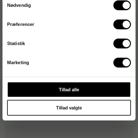
Nødvendig
Varenummer
:
702382
Originalnummer
:
92755500
Præferencer
EAN:
7392620755501
Statistik
Produktspecifikationer
Marketing
Format
A5
Linjetype
Linjeret
Tillad alle
Omslagsmateriale
Tekstilpræg
Tillad valgte