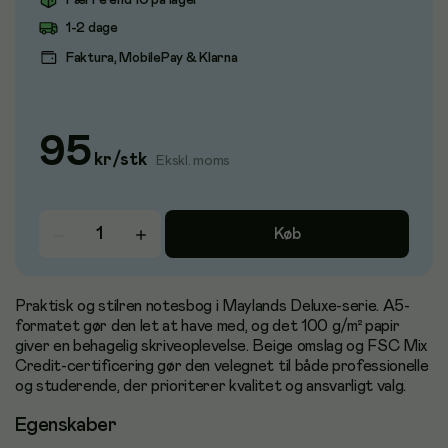
Færre end 10 på lager
1-2 dage
Faktura, MobilePay & Klarna
95
kr
/
stk
Ekskl. moms
Køb
Praktisk og stilren notesbog i Maylands Deluxe-serie. A5-
formatet gør den let at have med, og det 100 g/m² papir
giver en behagelig skriveoplevelse. Beige omslag og FSC Mix
Credit-certificering gør den velegnet til både professionelle
og studerende, der prioriterer kvalitet og ansvarligt valg.
Egenskaber