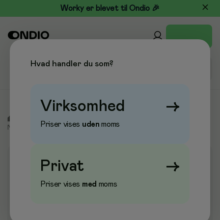
Worky er blevet til Ondio 🎉
Hvad handler du som?
Virksomhed
→
/
Kontor & Papir
/
Blokke & Notesbøger
/
Blokke &
Priser vises
uden
moms
Notesbøger
/
Notesbøger
Privat
→
Priser vises
med
moms