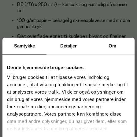
B5 (176 x 250 mm) – kompakt og rummelig på samme
tid
100 g/m² papir – behagelig skriveoplevelse med mindre
gennemtryk
Glat overflade, egnet til kuglepen, blyant og fineliner
Samtykke
Detaljer
Om
Solid kvalitet til daglig brug på kontor og studie
Neutral, professionelt udtryk – nem at have med i
taske
Denne hjemmeside bruger cookies
Anvendelse og brugere
Vi bruger cookies til at tilpasse vores indhold og
annoncer, til at vise dig funktioner til sociale medier og til
Velegnet til professionelle, studerende og elever, der har
brug for en pålidelig notesbog til møder, undervisning,
at analysere vores trafik. Vi deler også oplysninger om
projektplaner og daglige to-do-lister.
din brug af vores hjemmeside med vores partnere inden
for sociale medier, annonceringspartnere og
Om Mayland
analysepartnere. Vores partnere kan kombinere disse
data med andre oplysninger, du har givet dem, eller som
Mayland er et dansk brand kendt for kalendere og
kontorartikler med fokus på funktion, kvalitet og enkelhed.
de har indsamlet fra din brug af deres tjenester.
Sortimentet er udviklet til effektiv planlægning og