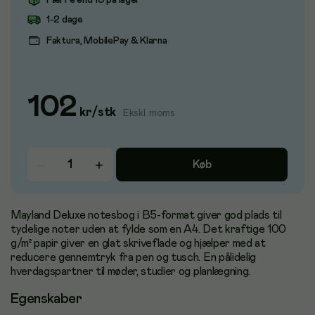
Færre end 10 på lager
1-2 dage
Faktura, MobilePay & Klarna
102
kr
/
stk
Ekskl. moms
Køb
Mayland Deluxe notesbog i B5-format giver god plads til
tydelige noter uden at fylde som en A4. Det kraftige 100
g/m² papir giver en glat skriveflade og hjælper med at
reducere gennemtryk fra pen og tusch. En pålidelig
hverdagspartner til møder, studier og planlægning.
Egenskaber