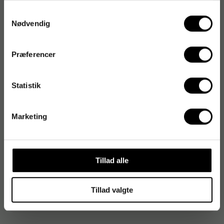
organiseret hverdag.
Samtykkevalg
Nødvendig
Varenummer
:
702384
Præferencer
Originalnummer
:
92751500
EAN:
7392620751503
Statistik
Marketing
Produktspecifikationer
Format
B5
Tillad alle
Linjetype
Linjeret
Omslagsmateriale
Kunstlæder
Tillad valgte