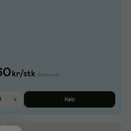
e
60
kr
/
stk
Ekskl. moms
Køb