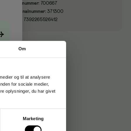
Varenummer
:
700667
Originalnummer
:
371300
EAN:
7392265526412
→
Om
 medier og til at analysere
nden for sociale medier,
e oplysninger, du har givet
Marketing