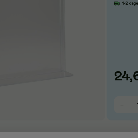
1-2 dag
24,
ie i ark til præsentationer, visninger og kreative projekter.