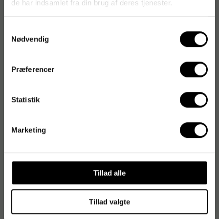
EAN:
4949268623636
de har indsamlet fra din brug af deres tjenester.
Samtykkevalg
Nødvendig
Præferencer
Statistik
Marketing
Tillad alle
Tillad valgte