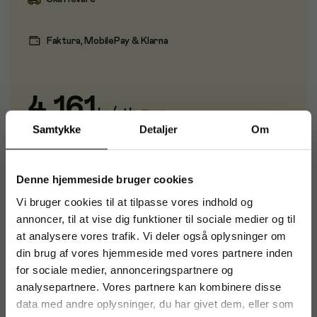
Faktura, MobilePay & Klarna
4.161
kr
/
stk
Ekskl. moms
Samtykke
Detaljer
Om
Bestil
Denne hjemmeside bruger cookies
Vi bruger cookies til at tilpasse vores indhold og
annoncer, til at vise dig funktioner til sociale medier og til
at analysere vores trafik. Vi deler også oplysninger om
din brug af vores hjemmeside med vores partnere inden
for sociale medier, annonceringspartnere og
Varenummer
:
WAC20002
analysepartnere. Vores partnere kan kombinere disse
Originalnummer
:
PTK870K0B
data med andre oplysninger, du har givet dem, eller som