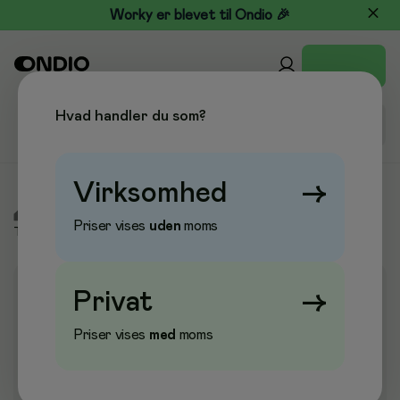
Worky er blevet til Ondio 🎉
Hvad handler du som?
Virksomhed
→
/
Elektronik
/
Tablet- og smartphone-tilbehør
/
Priser vises
uden
moms
Tegnetablets
Privat
→
Priser vises
med
moms