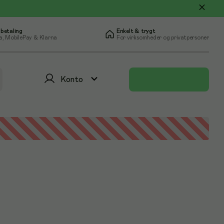
 betaling
Enkelt & trygt
a, MobilePay & Klarna
For virksomheder og privatpersoner
Konto