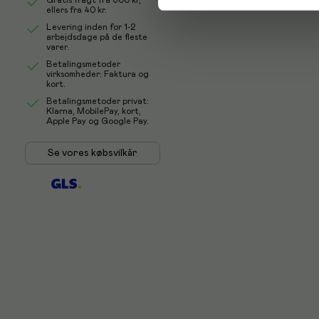
Gratis fragt fra
600 kr
,
ellers fra
40 kr
.
Levering inden for 1-2
arbejdsdage på de fleste
varer.
Betalingsmetoder
virksomheder: Faktura og
kort.
Betalingsmetoder privat:
Klarna, MobilePay, kort,
Apple Pay og Google Pay.
Se vores købsvilkår