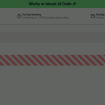
Worky er blevet til Ondio 🎉
Hurtig levering
Smidig
Ordrer før kl. 13.00 sendes samme dag
Faktur