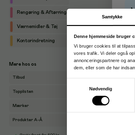
Rengøring & Aftørring
Samtykke
P
Værnemidler & Tøj
Denne hjemmeside bruger c
Kontorindretning
Vi bruger cookies til at tilpas
vores trafik. Vi deler også 
annonceringspartnere og anal
Mere hos os
dem, eller som de har indsaml
Tilbud
Samtykkevalg
Nødvendig
Topplisten
Mærker
Produkter A-Å