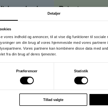
Virksomhed
→
Privat
Detaljer
riser vises
uden
moms
Priser vises
med
moms
ookies
se vores indhold og annoncer, til at vise dig funktioner til sociale
oplysninger om din brug af vores hjemmeside med vores partnere i
ysepartnere. Vores partnere kan kombinere disse data med andr
et fra din brug af deres tjenester.
Præferencer
Statistik
Tillad valgte