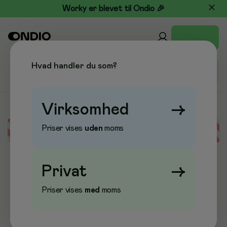
Worky er blevet til Ondio 🎉
Hvad handler du som?
Virksomhed
→
Priser vises
uden
moms
Error loading data
Privat
→
Priser vises
med
moms