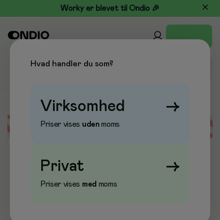
Worky er blevet til Ondio 🎉
Hvad handler du som?
Virksomhed
→
Priser vises
uden
moms
Error loading data
Privat
→
Priser vises
med
moms