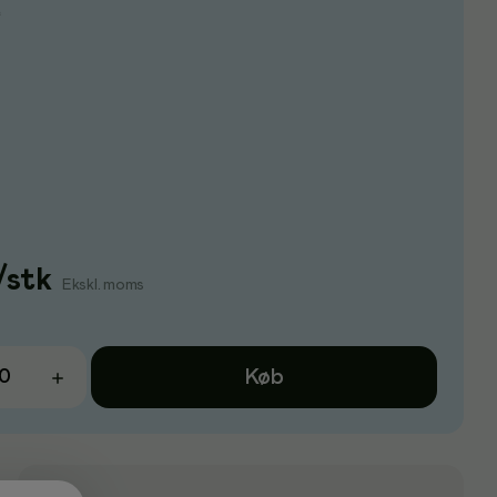
e
/
stk
Ekskl. moms
Køb