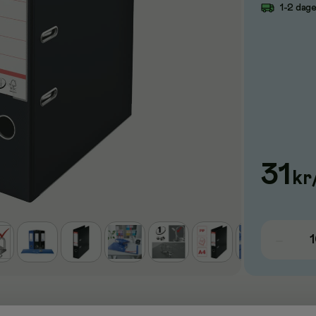
1-2 dag
31
kr
dner til A4 i klassisk sort. Solid løsning med 75 mm rygbredde