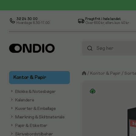
32 24 30 00
Fragtfrit i hele landet
Hverdage 8.30-17.00
Over
600 kr
, ellers kun
40 kr
/
Kontor & Papir
/
Sorte
Kontor & Papir
Blokke & Notesbøger
Kalendere
Kuverter & Emballage
Mærkning & Skiltmateriale
Papir & Etiketter
Skrivebordstilbehør