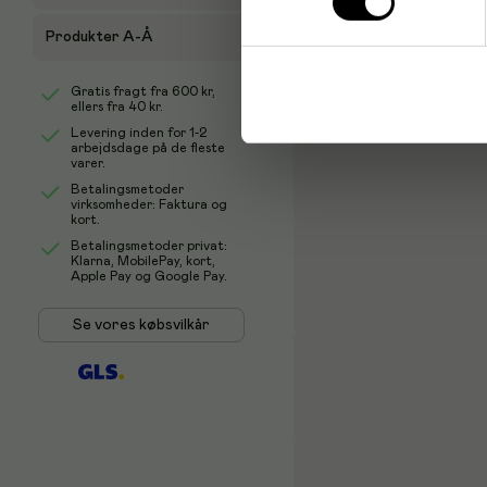
holdbare løsninger til effe
Produkter A-Å
Gratis fragt fra
600 kr
,
ellers fra
40 kr
.
Levering inden for 1-2
arbejdsdage på de fleste
varer.
Betalingsmetoder
virksomheder: Faktura og
kort.
Betalingsmetoder privat:
Klarna, MobilePay, kort,
Apple Pay og Google Pay.
Se vores købsvilkår