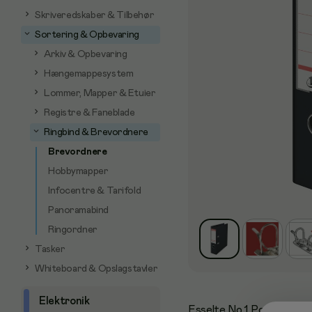
Skriveredskaber & Tilbehør
Sortering & Opbevaring
Arkiv & Opbevaring
Hængemappesystem
Lommer, Mapper & Etuier
Registre & Faneblade
Ringbind & Brevordnere
Brevordnere
Hobbymapper
Infocentre & Tarifold
Panoramabind
Ringordner
Tasker
Whiteboard & Opslagstavler
Elektronik
Esselte No.1 Power brevor