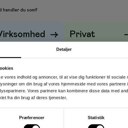
sme, velegnet til daglig arkivering. Fremstillet af FSC Mix 70%
 handler du som?
 med 10 stk – praktisk til kontorer og arkivrum.
Virksomhed
→
Privat
297 mm)
lads til op til ca. 500 ark (80 g)
riser vises
uden
moms
Priser vises
med
moms
Detaljer
ekanisme for sikker og præcis lukning
 Mix 70% karton
ookies
se vores indhold og annoncer, til at vise dig funktioner til sociale
 brevordnere
oplysninger om din brug af vores hjemmeside med vores partnere i
ere
ysepartnere. Vores partnere kan kombinere disse data med andr
et fra din brug af deres tjenester.
utioner og hjemmearbejdspladser, hvor der kræves robust og
 dokumenter, projekter og mapper.
Præferencer
Statistik
everandør af kontorartikler med fokus på funktionelle og