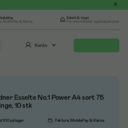
 betaling
Enkelt & trygt
a, MobilePay & Klarna
For virksomheder og privatpersoner
Konto
ner Esselte No.1 Power A4 sort 75
inge, 10 stk
d 100 på lager
Faktura, MobilePay & Klarna