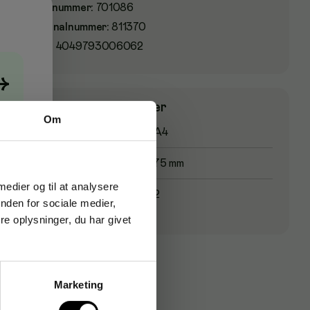
Varenummer
:
701086
Originalnummer
:
811370
EAN:
4049793006062
→
Produktspecifikationer
Om
Format
A4
Rygbredde
75 mm
 medier og til at analysere
Antal ringe
2
nden for sociale medier,
e oplysninger, du har givet
Marketing