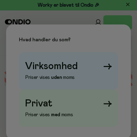
Worky er blevet til Ondio 🎉
Hvad handler du som?
Virksomhed
→
Priser vises
uden
moms
Error loading data
Privat
→
Priser vises
med
moms