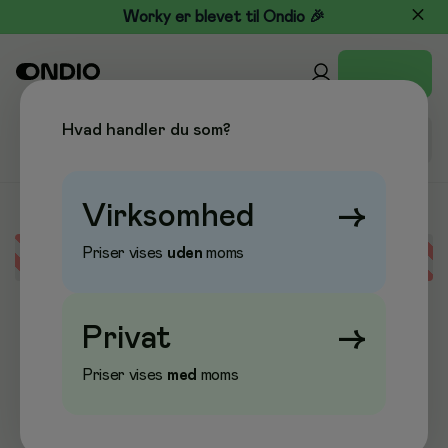
Worky er blevet til Ondio 🎉
Hvad handler du som?
Virksomhed
→
Priser vises
uden
moms
Error loading data
Privat
→
Priser vises
med
moms