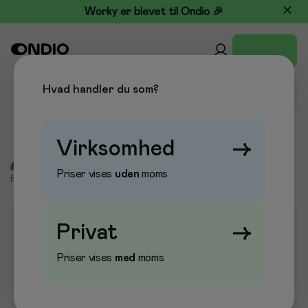
Worky er blevet til Ondio 🎉
Hvad handler du som?
Virksomhed
→
/
Kontor & Papir
/
Sortering & Opbevaring
/
Ringbind &
Priser vises
uden
moms
Brevordnere
/
Ringordner
Privat
→
Priser vises
med
moms