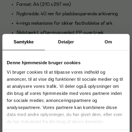
Format: A4 (210 x 297 mm)
Rygbredde: 40 mm for pladsbesparende arkivering
4-rings mekanisme for sikker fastholdelse af ark
Slidstærkt, aftørringsvenligt PP-overtræk
Samtykke
Detaljer
Om
Hvid farve for et rent og professionelt udtryk
FSC Recycled Credit-kartonkerne
Pakket i æske med 12 ringbind
Denne hjemmeside bruger cookies
Anvendelse og brugere
Vi bruger cookies til at tilpasse vores indhold og
annoncer, til at vise dig funktioner til sociale medier og til
Velegnet til kontorer, skoler og hjemmekontorer til
at analysere vores trafik. Vi deler også oplysninger om
organisering af projekter, manualer, mødemateriale og
din brug af vores hjemmeside med vores partnere inden
kursusmapper.
for sociale medier, annonceringspartnere og
Om Esselte
analysepartnere. Vores partnere kan kombinere disse
data med andre oplysninger, du har givet dem, eller som
Esselte er en førende leverandør af kontorartikler, kendt
de har indsamlet fra din brug af deres tjenester.
for funktionelle løsninger, solid kvalitet og produkter, der gør
daglig organisering nemmere.