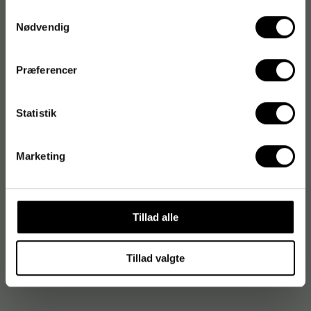
Samtykkevalg
Nødvendig
Varenummer
:
701207
Præferencer
Originalnummer
:
82400
EAN:
5701216824002
Statistik
Produktspecifikationer
Marketing
Format
A4
Farve
Hvid
Tillad alle
Ringetype
4 D-ringe
Tillad valgte