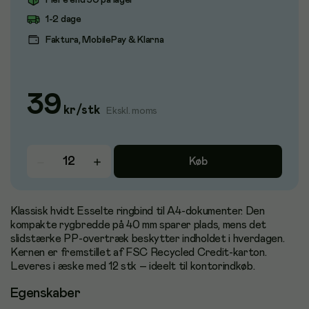
Flere end 50 på lager
1-2 dage
Faktura, MobilePay & Klarna
39
kr
/
stk
Ekskl. moms
Køb
Klassisk hvidt Esselte ringbind til A4-dokumenter. Den
kompakte rygbredde på 40 mm sparer plads, mens det
slidstærke PP-overtræk beskytter indholdet i hverdagen.
Kernen er fremstillet af FSC Recycled Credit-karton.
Leveres i æske med 12 stk – ideelt til kontorindkøb.
Egenskaber