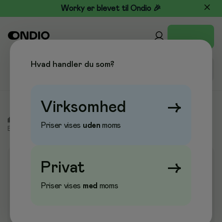
Worky er blevet til Ondio 🎉
Hvad handler du som?
Virksomhed
→
/
Kontor & Papir
/
Sortering & Opbevaring
/
Ringbind &
Priser vises
uden
moms
Brevordnere
/
Ringordner
Privat
→
Priser vises
med
moms