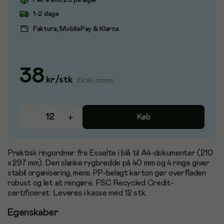
Flere end 20 på lager
1-2 dage
Faktura, MobilePay & Klarna
38
kr
/
stk
Ekskl. moms
Køb
Praktisk ringordner fra Esselte i blå til A4-dokumenter (210
x 297 mm). Den slanke rygbredde på 40 mm og 4 ringe giver
stabil organisering, mens PP-belagt karton gør overfladen
robust og let at rengøre. FSC Recycled Credit-
certificeret. Leveres i kasse med 12 stk.
Egenskaber