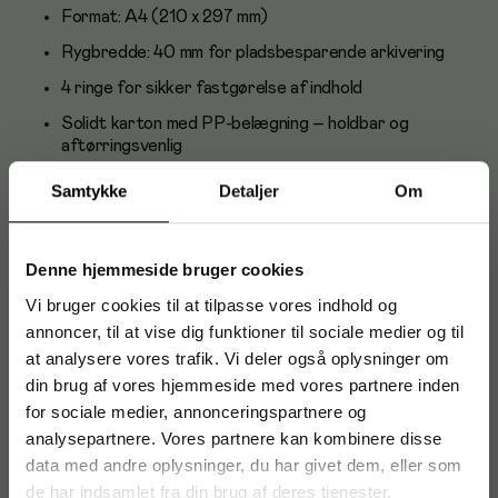
Format: A4 (210 x 297 mm)
Rygbredde: 40 mm for pladsbesparende arkivering
4 ringe for sikker fastgørelse af indhold
Solidt karton med PP-belægning – holdbar og
aftørringsvenlig
Farve: blå – ensartet og professionelt udtryk
Samtykke
Detaljer
Om
FSC Recycled Credit-certificeret materiale
Leveres i kasse med 12 stk – velegnet til lager og
Denne hjemmeside bruger cookies
indkøb
Vi bruger cookies til at tilpasse vores indhold og
Anvendelse og brugere
annoncer, til at vise dig funktioner til sociale medier og til
at analysere vores trafik. Vi deler også oplysninger om
Ideel til kontorer, skoler og hjemmearbejdspladser til
strukturering af projekter, mødenoter, manualer og arkivering
din brug af vores hjemmeside med vores partnere inden
af daglige dokumenter.
for sociale medier, annonceringspartnere og
analysepartnere. Vores partnere kan kombinere disse
Om Esselte
data med andre oplysninger, du har givet dem, eller som
Esselte er en førende leverandør af kvalitetsløsninger til
de har indsamlet fra din brug af deres tjenester.